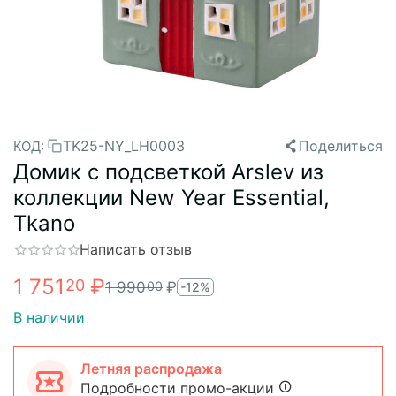
TK25-NY_LH0003
Поделиться
КОД:
Домик с подсветкой Arslev из
коллекции New Year Essential,
Tkano
Написать отзыв
1 751
₽
20
1 990
₽
00
-12%
В наличии
Летняя распродажа
Подробности промо-акции