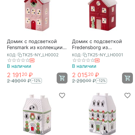
Домик с подсветкой
Домик с подсветкой
Fensmark из коллекции
Fredensborg из
New Year Essential, Tkano
коллекции New Year
TK25-NY_LH0002
TK25-NY_LH0001
КОД:
КОД:
Essential, Tkano
В наличии
В наличии
2 191
₽
2 015
₽
20
20
2 490
₽
2 290
₽
00
00
-12%
-12%