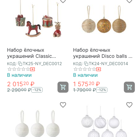
Набор ёлочных
Набор ёлочных
украшений Classic
украшений Disco balls из
Christmas Charm из
коллекции New Year
TK25-NY_DEC0012
TK24-NY_DEC0014
КОД:
КОД:
коллекции New Year
Essential, 3 шт., Tkano
Essential, Tkano
В наличии
В наличии
2 015
₽
1 575
₽
20
20
2 290
₽
1 790
₽
00
00
-12%
-12%