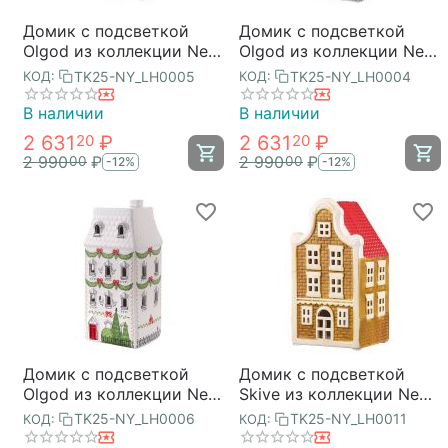
Домик с подсветкой
Домик с подсветкой
Olgod из коллекции New
Olgod из коллекции New
Year Essential, 15см,
Year Essential, 19см,
TK25-NY_LH0005
TK25-NY_LH0004
КОД:
КОД:
Tkano
Tkano
В наличии
В наличии
2 631
₽
2 631
₽
20
20
2 990
₽
2 990
₽
00
00
-12%
-12%
Домик с подсветкой
Домик с подсветкой
Olgod из коллекции New
Skive из коллекции New
Year Essential, 22см,
Year Essential, Tkano
TK25-NY_LH0006
TK25-NY_LH0011
КОД:
КОД:
Tkano