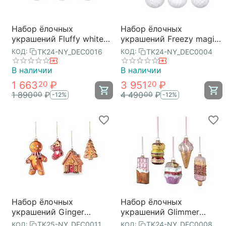
Набор ёлочных
Набор ёлочных
украшений Fluffy white
украшений Freezy magic
из коллекции New Year
из коллекции New Year
TK24-NY_DEC0016
TK24-NY_DEC0004
КОД:
КОД:
Essential, 3 шт., Tkano
Essential, 6 шт., Tkano
В наличии
В наличии
1 663
₽
3 951
₽
20
20
1 890
₽
4 490
₽
00
00
-12%
-12%
Набор ёлочных
Набор ёлочных
украшений Ginger
украшений Glimmer
celebration коллекции
selection из коллекции
TK25-NY_DEC0011
TK24-NY_DEC0008
КОД:
КОД: