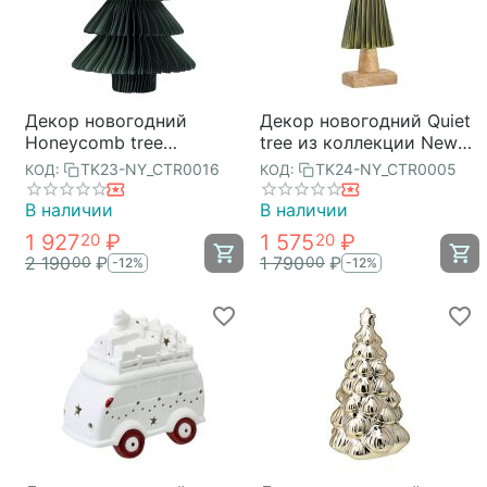
Декор новогодний
Декор новогодний Quiet
Honeycomb tree
tree из коллекции New
зеленого цвета из
Year Essential, 30 см,
TK23-NY_CTR0016
TK24-NY_CTR0005
КОД:
КОД:
коллекции New Year
Tkano
Essential, Tkano
В наличии
В наличии
1 927
₽
1 575
₽
20
20
2 190
₽
1 790
₽
00
00
-12%
-12%