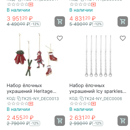
New Year Essential, Tkano
New Year Essential, 5 шт.,
Tkano
В наличии
В наличии
3 951
₽
4 831
₽
20
20
4 490
₽
5 490
₽
00
00
-12%
-12%
Набор ёлочных
Набор ёлочных
украшений Heritage
украшений Icy sparkles
Holidays из коллекции
из коллекции New Year
TK25-NY_DEC0013
TK24-NY_DEC0006
КОД:
КОД:
New Year Essential, Tkano
Essential, 6 шт., Tkano
В наличии
В наличии
2 455
₽
2 631
₽
20
20
2 790
₽
2 990
₽
00
00
-12%
-12%