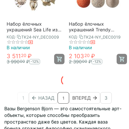
Набор ёлочных
Набор ёлочных
украшений Sea Life из
украшений Trendy
коллекции New Year
коллекции New Year
TK24-NY_DEC0009
TK24-NY_DEC0019
КОД:
КОД:
Essential, 3 шт., Tkano
Essential, 3 шт., Tkano
В наличии
В наличии
3 511
₽
2 103
₽
20
20
3 990
₽
2 390
₽
00
00
-12%
-12%
1
НАЗАД
ВПЕРЕД
3
1
Вазы Bergenson Bjorn — это самостоятельные арт-
объекты, которые способны преобразить
пространство даже без цветов. Каждая ваза
бренда отражает философию скандинавского