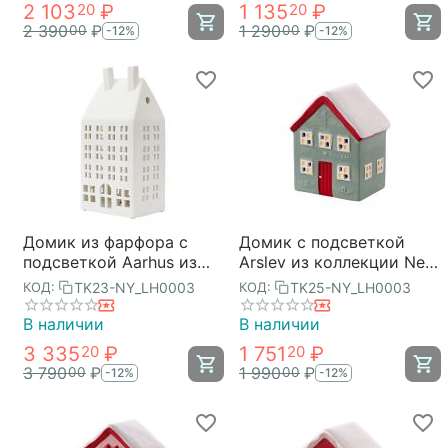
2 103
₽
1 135
₽
20
20
2 390
₽
1 290
₽
00
00
-12%
-12%
Домик из фарфора с
Домик с подсветкой
подсветкой Aarhus из
Arslev из коллекции New
коллекции New Year
Year Essential, Tkano
TK23-NY_LH0003
TK25-NY_LH0003
КОД:
КОД:
Essential, 26,6 см, Tkano
В наличии
В наличии
3 335
₽
1 751
₽
20
20
3 790
₽
1 990
₽
00
00
-12%
-12%