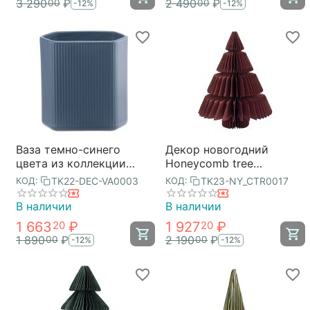
3 290
₽
2 490
₽
00
00
-12%
-12%
Ваза темно-синего
Декор новогодний
цвета из коллекции
Honeycomb tree
Edge, 20см, Tkano
бордового цвета из
TK22-DEC-VA0003
TK23-NY_CTR0017
КОД:
КОД:
коллекции New Year
Essential, Tkano
В наличии
В наличии
1 663
₽
1 927
₽
20
20
1 890
₽
2 190
₽
00
00
-12%
-12%