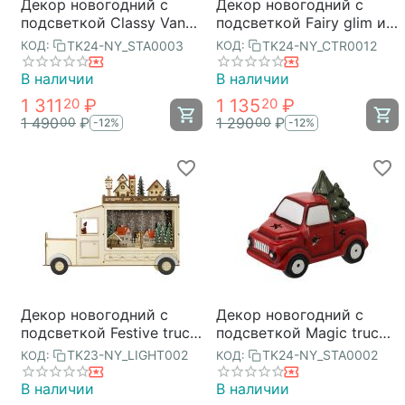
Декор новогодний с
Декор новогодний с
подсветкой Classy Van
подсветкой Fairy glim из
из коллекции New Year
коллекции New Year
TK24-NY_STA0003
TK24-NY_CTR0012
КОД:
КОД:
Essential, 12 см, Tkano
Essential, 17 см, Tkano
В наличии
В наличии
1 311
₽
1 135
₽
20
20
1 490
₽
1 290
₽
00
00
-12%
-12%
Декор новогодний с
Декор новогодний с
подсветкой Festive truck
подсветкой Magic truck
из коллекции New Year
из коллекции New Year
TK23-NY_LIGHT002
TK24-NY_STA0002
КОД:
КОД:
Essential, Tkano
Essential, 10,5 см, Tkano
В наличии
В наличии