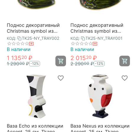
Поднос декоративный
Поднос декоративный
Christmas symbol из
Christmas symbol из
коллекции New Year
коллекции New Year
TK25-NY_TRAY002
TK25-NY_TRAY001
КОД:
КОД:
Essential, 15 см, Tkano
Essential, 30 см, Tkano
В наличии
В наличии
1 135
₽
2 015
₽
20
20
1 290
₽
2 290
₽
00
00
-12%
-12%
Ваза Echo из коллекции
Ваза Nexus из коллекции
Accent, 25 см, Tkano
Accent, 25 см, Tkano