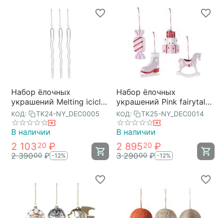
Набор ёлочных
Набор ёлочных
украшений Melting icicles
украшений Pink fairytale
из коллекции New Year
из коллекции New Year
TK24-NY_DEC0005
TK25-NY_DEC0014
КОД:
КОД:
Essential, 3 шт., Tkano
Essential, Tkano
В наличии
В наличии
2 103
₽
2 895
₽
20
20
2 390
₽
3 290
₽
00
00
-12%
-12%