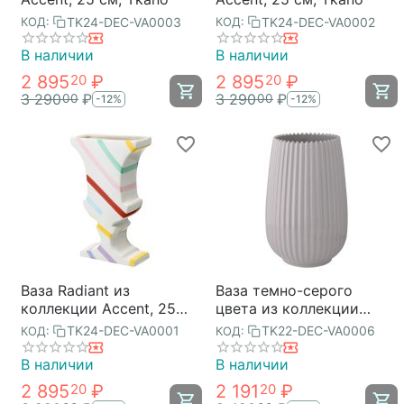
TK24-DEC-VA0003
TK24-DEC-VA0002
КОД:
КОД:
В наличии
В наличии
2 895
₽
2 895
₽
20
20
3 290
₽
3 290
₽
00
00
-12%
-12%
Ваза Radiant из
Ваза темно-серого
коллекции Accent, 25
цвета из коллекции
см, Tkano
Edge, 20 см, Tkano
TK24-DEC-VA0001
TK22-DEC-VA0006
КОД:
КОД:
В наличии
В наличии
2 895
₽
2 191
₽
20
20