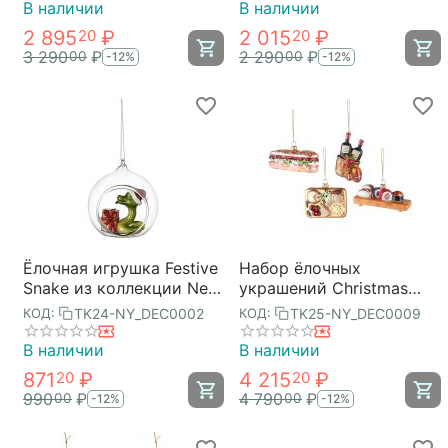
В наличии
В наличии
2 895
₽
2 015
₽
20
20
3 290
₽
2 290
₽
00
00
-12%
-12%
Ёлочная игрушка Festive
Набор ёлочных
Snake из коллекции New
украшений Christmas
Year Essential, Tkano
feast коллекции New
TK24-NY_DEC0002
TK25-NY_DEC0009
КОД:
КОД:
Year Essential, Tkano
В наличии
В наличии
871
₽
4 215
₽
20
20
990
₽
4 790
₽
00
00
-12%
-12%