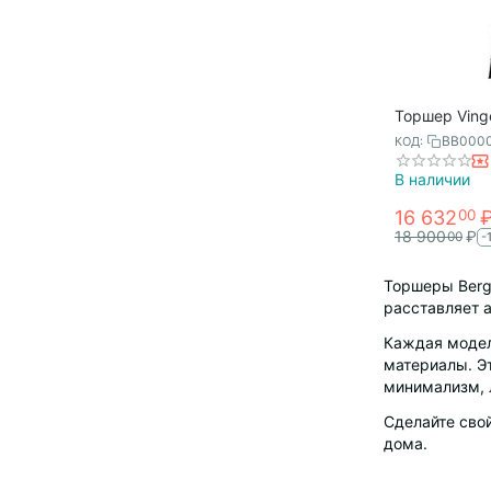
Торшер Vinge
Bergenson Bj
BB000
КОД:
В наличии
16 632
00
18 900
₽
00
-
Торшеры Berge
расставляет 
Каждая модел
материалы. Эт
минимализм, 
Сделайте свой
дома.