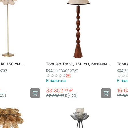
le, 150 см,
Торшер Torhill, 150 см, бежевый,
Торше
rgenson Bjorn
Bergenson Bjorn
бежев
0737
BB0000727
КОД:
КОД:
В наличии
В нал
₽
33 352
₽
16 6
00
37 900
₽
18 9
00
12%
-12%