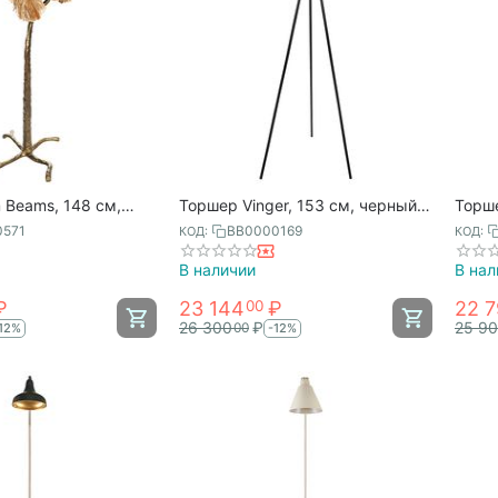
 Beams, 148 см,
Торшер Vinger, 153 см, черный/
Торше
orn
серый/белый, Bergenson Bjorn
Berge
0571
BB0000169
КОД:
КОД:
В наличии
В нал
₽
23 144
₽
22 
00
26 300
₽
25 9
00
12%
-12%