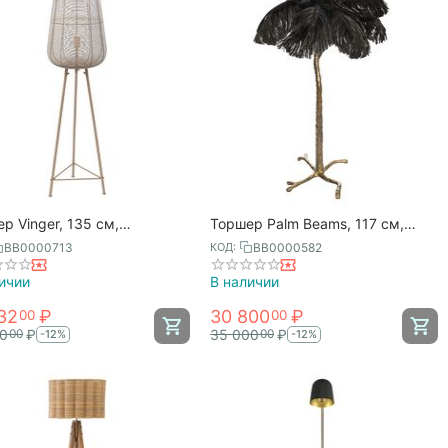
р Vinger, 135 см,
Торшер Palm Beams, 117 см,
ый, Bergenson Bjorn
Bergenson Bjorn
BB0000713
BB0000582
КОД:
ичии
В наличии
32
₽
30 800
₽
00
00
00
₽
35 000
₽
00
00
-12%
-12%