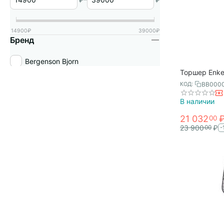
₽
₽
14900
₽
39000
₽
Бренд
Bergenson Bjorn
Торшер Enkel
золотистый/
BB000
КОД:
Bjorn
В наличии
21 032
00
23 900
₽
00
-