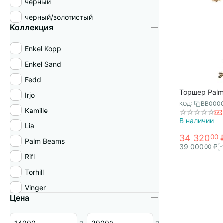
черный
черный/золотистый
Коллекция
Enkel Kopp
Enkel Sand
Fedd
Торшер Palm
Irjo
Bergenson Bj
BB000
КОД:
Kamille
В наличии
Lia
34 320
00
Palm Beams
39 000
₽
00
-
Rifl
Torhill
Vinger
Цена
–