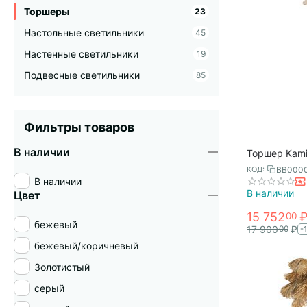
Торшеры
23
Настольные светильники
45
Настенные светильники
19
Подвесные светильники
85
Фильтры товаров
В наличии
Торшер Kamil
бежевый, Be
BB000
КОД:
В наличии
В наличии
Цвет
15 752
00
бежевый
17 900
₽
00
-
бежевый/коричневый
Золотистый
серый