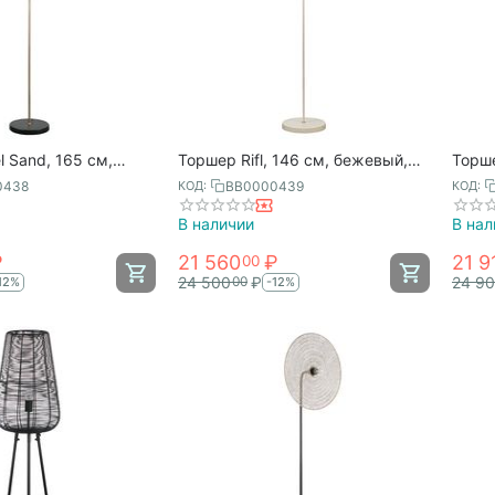
 Sand, 165 см,
Торшер Rifl, 146 см, бежевый,
Торше
черный, Bergenson
Bergenson Bjorn
Berge
0438
BB0000439
КОД:
КОД:
В наличии
В нал
₽
21 560
₽
21 9
00
24 500
₽
24 9
00
12%
-12%