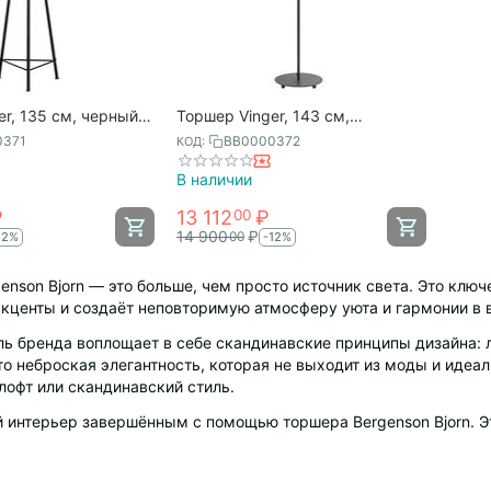
r, 135 см, черный,
Торшер Vinger, 143 см,
orn
бежевый, Bergenson Bjorn
0371
BB0000372
КОД:
В наличии
₽
13 112
₽
00
14 900
₽
00
12%
-12%
nson Bjorn — это больше, чем просто источник света. Это клю
акценты и создаёт неповторимую атмосферу уюта и гармонии в
ь бренда воплощает в себе скандинавские принципы дизайна: 
о неброская элегантность, которая не выходит из моды и идеа
лофт или скандинавский стиль.
 интерьер завершённым с помощью торшера Bergenson Bjorn. Эт