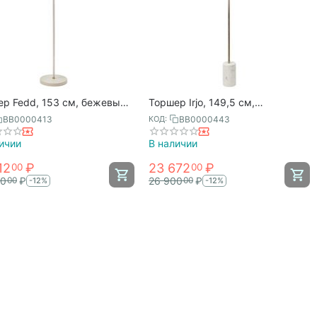
р Fedd, 153 см, бежевый,
Торшер Irjo, 149,5 см,
nson Bjorn
золотистый, Bergenson Bjorn
BB0000413
BB0000443
КОД:
ичии
В наличии
12
₽
23 672
₽
00
00
00
₽
26 900
₽
00
00
-12%
-12%