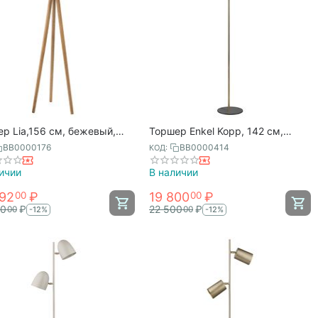
р Lia,156 см, бежевый,
Торшер Enkel Kopp, 142 см,
nson Bjorn
черный/золотистый, Bergenson
BB0000176
BB0000414
КОД:
Bjorn
ичии
В наличии
792
₽
19 800
₽
00
00
00
₽
22 500
₽
00
00
-12%
-12%