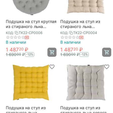
Подушка на стул круглая
Подушка на стул из
из стираного льна
стираного льна
серого цвета из
бежевого цвета из
TK22-CP0006
TK22-CP0004
КОД:
КОД:
коллекции Essential,
коллекции Essential,
40х40x4 см, Tkano
40х40x4 см, Tkano
В наличии
В наличии
1 487
₽
1 487
₽
20
20
1 690
₽
1 690
₽
00
00
-12%
-12%
Подушка на стул из
Подушка на стул из
стираного льна
стираного льна серого