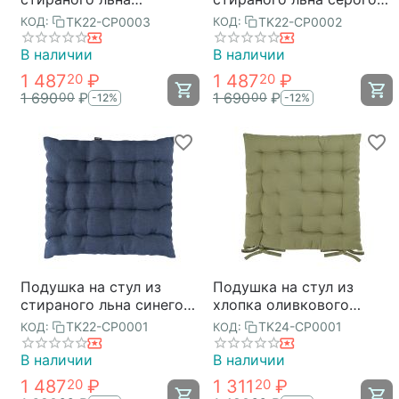
горчичного цвета из
цвета из коллекции
TK22-CP0003
TK22-CP0002
КОД:
КОД:
коллекции Essential,
Essential, 40х40x4 см,
40х40x4 см, Tkano
Tkano
В наличии
В наличии
1 487
₽
1 487
₽
20
20
1 690
₽
1 690
₽
00
00
-12%
-12%
Подушка на стул из
Подушка на стул из
стираного льна синего
хлопка оливкового
цвета из коллекции
цвета из коллекции
TK22-CP0001
TK24-CP0001
КОД:
КОД:
Essential, 40х40x4 см,
Essential, 35х35 см,
Tkano
Tkano
В наличии
В наличии
1 487
₽
1 311
₽
20
20