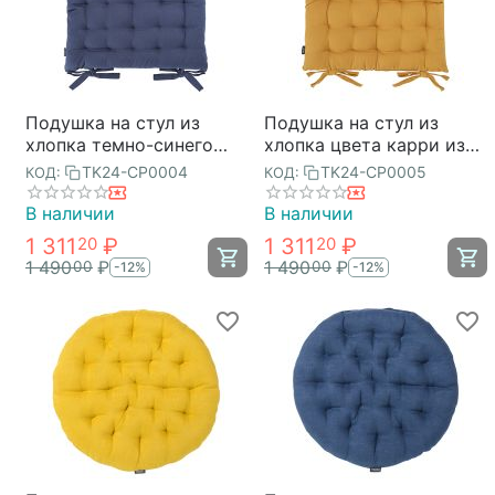
Подушка на стул из
Подушка на стул из
хлопка темно-синего
хлопка цвета карри из
цвета из коллекции
коллекции Essential,
TK24-CP0004
TK24-CP0005
КОД:
КОД:
Essential, 35х35 см,
35х35 см, Tkano
Tkano
В наличии
В наличии
1 311
₽
1 311
₽
20
20
1 490
₽
1 490
₽
00
00
-12%
-12%