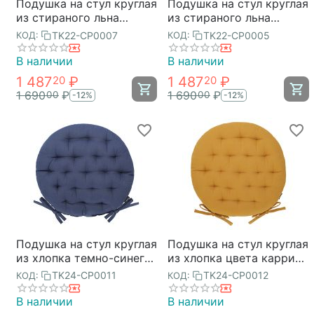
Подушка на стул круглая
Подушка на стул круглая
из стираного льна
из стираного льна
горчичного цвета из
синего цвета из
TK22-CP0007
TK22-CP0005
КОД:
КОД:
коллекции Essential,
коллекции Essential,
40х40x4 см, Tkano
40х40x4 см, Tkano
В наличии
В наличии
1 487
₽
1 487
₽
20
20
1 690
₽
1 690
₽
00
00
-12%
-12%
Подушка на стул круглая
Подушка на стул круглая
из хлопка темно-синего
из хлопка цвета карри
цвета из коллекции
из коллекции Essential,
TK24-CP0011
TK24-CP0012
КОД:
КОД:
Essential, 35 см, Tkano
35 см, Tkano
В наличии
В наличии