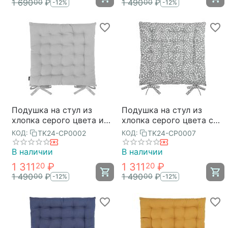
1 690
₽
1 490
₽
00
00
-12%
-12%
Подушка на стул из
Подушка на стул из
хлопка серого цвета из
хлопка серого цвета с
коллекции Essential,
принтом Спелая
TK24-CP0002
TK24-CP0007
КОД:
КОД:
35х35 см, Tkano
Смородина из
коллекции Scandinavian
В наличии
В наличии
touch, 35х35 см, Tkano
1 311
₽
1 311
₽
20
20
1 490
₽
1 490
₽
00
00
-12%
-12%