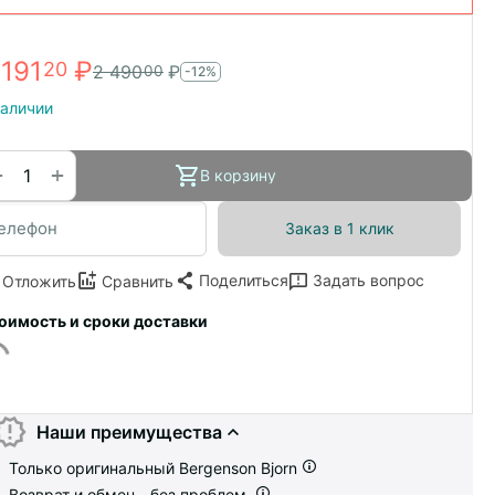
 191
₽
20
2 490
₽
00
-12%
наличии
+
−
В корзину
Заказ в 1 клик
Поделиться
Задать вопрос
Отложить
Сравнить
оимость и сроки доставки
Наши преимущества
Только оригинальный Bergenson Bjorn
Возврат и обмен - без проблем.