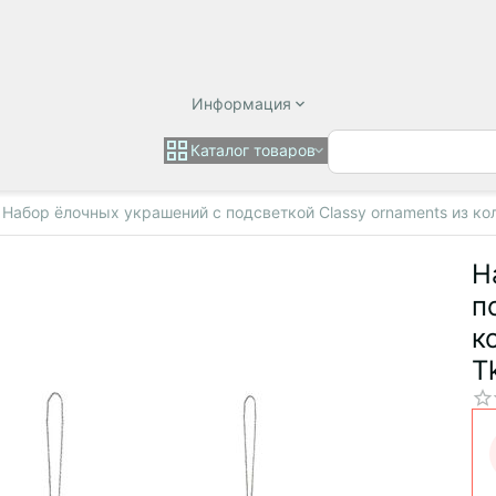
Информация
Каталог товаров
Набор ёлочных украшений с подсветкой Classy ornaments из колл
Н
п
к
T