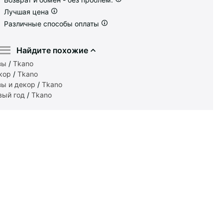
Лучшая цена
Различные способы оплаты
Найдите похожие
зы
/
Tkano
кор
/
Tkano
зы и декор
/
Tkano
вый год
/
Tkano