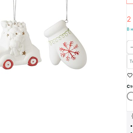
2
В 
Ст