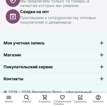
Мы предлагаем только те товары, в
качестве которых мы уверены
Скидки на опт
Приглашаем к сотрудничеству оптовых
покупателей и дизайнеров
Моя учетная запись
Магазин
Покупательский сервис
Контакты
© 2019 - 2026 Bergenson Bjorn - официальный
магазин. На базе
CS-Cart
и премиум темы —
© AB:
UniTheme2
Меню
Найти
Корзина
Отложенные
Сравнить
Аккаунт
товары