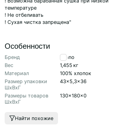
! Возможна барабанная сушка при низкой
температуре
! Не отбеливать
! Сухая чистка запрещена"
Особенности
Бренд
Tkano
Вес
1,455
кг
Материал
100% хлопок
Размер упаковки
43x5,3x36
ШхВхГ
Размеры товаров
130x180x0
ШхВхГ
Найти похожие