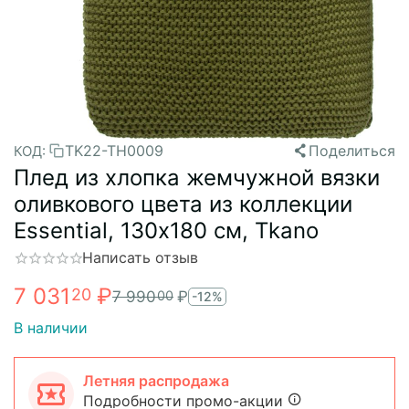
TK22-TH0009
Поделиться
КОД:
Плед из хлопка жемчужной вязки
оливкового цвета из коллекции
Essential, 130х180 см, Tkano
Написать отзыв
7 031
₽
20
7 990
₽
00
-12%
В наличии
Летняя распродажа
Подробности промо-акции