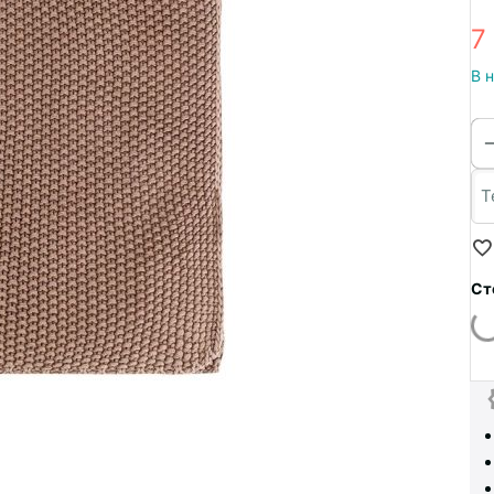
7
В 
Ст