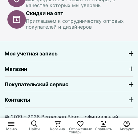
качестве которых мы уверены
Скидки на опт
Приглашаем к сотрудничеству оптовых
покупателей и дизайнеров
Моя учетная запись
Магазин
Покупательский сервис
Контакты
© 2019 - 2026 Bergenson Bjorn - официальный
магазин. На базе
CS-Cart
и премиум темы —
© AB:
UniTheme2
Меню
Найти
Корзина
Отложенные
Сравнить
Аккаунт
товары