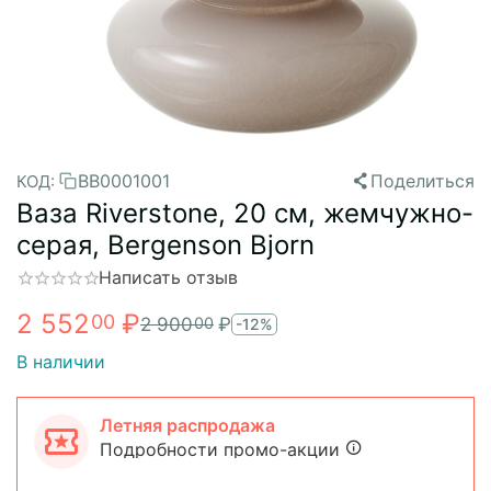
BB0001001
Поделиться
КОД:
Ваза Riverstone, 20 см, жемчужно-
серая, Bergenson Bjorn
Написать отзыв
2 552
₽
00
2 900
₽
00
-12%
В наличии
Летняя распродажа
Подробности промо-акции