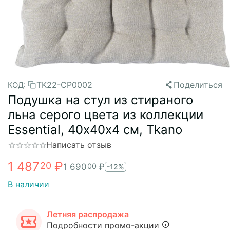
TK22-CP0002
Поделиться
КОД:
Подушка на стул из стираного
льна серого цвета из коллекции
Essential, 40х40x4 см, Tkano
Написать отзыв
1 487
₽
20
1 690
₽
00
-12%
В наличии
Летняя распродажа
Подробности промо-акции