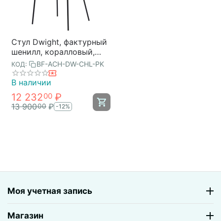
Стул Dwight, фактурный
шенилл, коралловый,
Bergenson Bjorn
BF-ACH-DW-CHL-PK
КОД:
В наличии
12 232
₽
00
13 900
₽
00
-12%
Моя учетная запись
Магазин