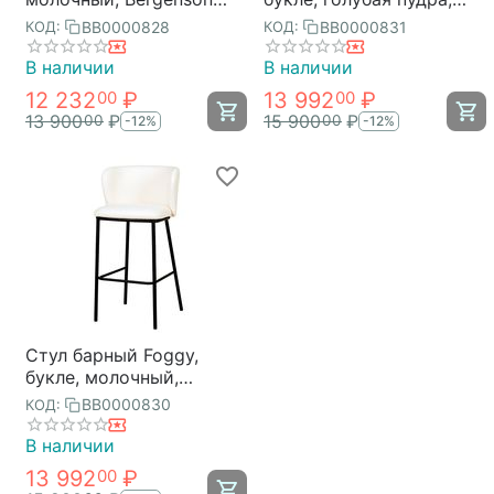
Bjorn
Bergenson Bjorn
BB0000828
BB0000831
КОД:
КОД:
В наличии
В наличии
12 232
₽
13 992
₽
00
00
13 900
₽
15 900
₽
00
00
-12%
-12%
Стул барный Foggy,
букле, молочный,
Bergenson Bjorn
BB0000830
КОД:
В наличии
13 992
₽
00