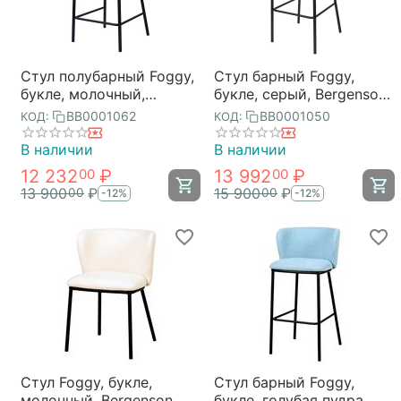
Стул полубарный Foggy,
Стул барный Foggy,
букле, молочный,
букле, серый, Bergenson
Bergenson Bjorn
Bjorn
BB0001062
BB0001050
КОД:
КОД:
В наличии
В наличии
12 232
₽
13 992
₽
00
00
13 900
₽
15 900
₽
00
00
-12%
-12%
Стул Foggy, букле,
Стул барный Foggy,
молочный, Bergenson
букле, голубая пудра,