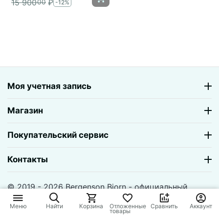
15 900
₽
00
-12%
Моя учетная запись
Магазин
Покупательский сервис
Контакты
© 2019 - 2026 Bergenson Bjorn - официальный
магазин. На базе
CS-Cart
и премиум темы —
© AB:
UniTheme2
Меню
Найти
Корзина
Отложенные
Сравнить
Аккаунт
товары