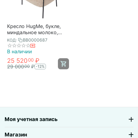
Кресло HugMe, букле,
миндальное молоко,
Bergenson Bjorn
BB0000687
КОД:
В наличии
25 520
₽
00
29 000
₽
00
-12%
Моя учетная запись
Магазин