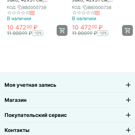
бежевый, Bergenson
коричневый/молочный,
BB0000739
BB0000738
КОД:
КОД:
Bjorn
Bergenson Bjorn
В наличии
В наличии
10 472
₽
10 472
₽
00
00
11 900
₽
11 900
₽
00
00
-12%
-12%
Моя учетная запись
Магазин
Покупательский сервис
Контакты