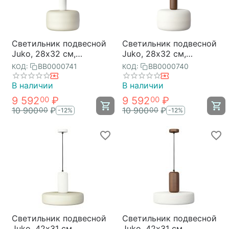
Светильник подвесной
Светильник подвесной
Juko, 28х32 см,
Juko, 28х32 см,
бежевый, Bergenson
коричневый/молочный,
BB0000741
BB0000740
КОД:
КОД:
Bjorn
Bergenson Bjorn
В наличии
В наличии
9 592
₽
9 592
₽
00
00
10 900
₽
10 900
₽
00
00
-12%
-12%
Светильник подвесной
Светильник подвесной
Juko, 42х31 см,
Juko, 42х31 см,