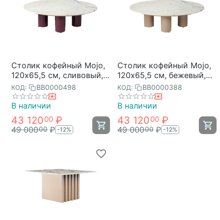
Столик кофейный Mojo,
Столик кофейный Mojo,
120х65,5 см, сливовый,
120х65,5 см, бежевый,
Bergenson Bjorn
Bergenson Bjorn
BB0000498
BB0000388
КОД:
КОД:
В наличии
В наличии
43 120
₽
43 120
₽
00
00
49 000
₽
49 000
₽
00
00
-12%
-12%