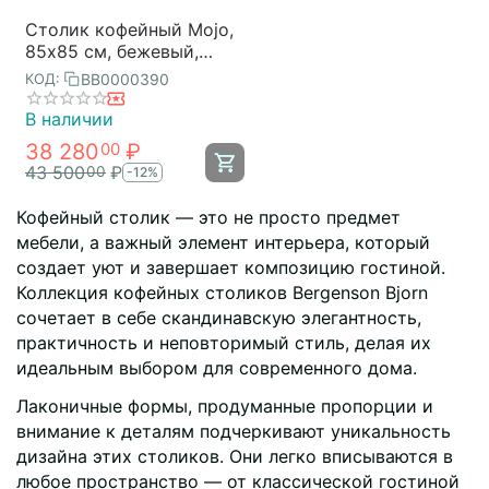
Столик кофейный Mojo,
85х85 см, бежевый,
Bergenson Bjorn
BB0000390
КОД:
В наличии
38 280
₽
00
43 500
₽
00
-12%
Кофейный столик — это не просто предмет
мебели, а важный элемент интерьера, который
создает уют и завершает композицию гостиной.
Коллекция кофейных столиков Bergenson Bjorn
сочетает в себе скандинавскую элегантность,
практичность и неповторимый стиль, делая их
идеальным выбором для современного дома.
Лаконичные формы, продуманные пропорции и
внимание к деталям подчеркивают уникальность
дизайна этих столиков. Они легко вписываются в
любое пространство — от классической гостиной