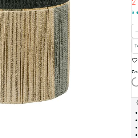
2
В 
Ст