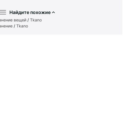
Найдите похожие
анение вещей
/
Tkano
анение
/
Tkano