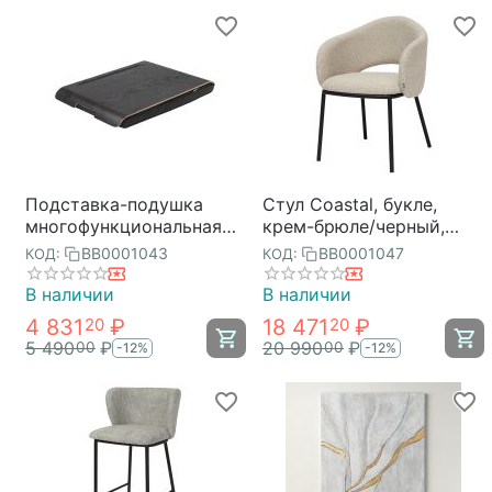
Подставка-подушка
Стул Coastal, букле,
многофункциональная
крем-брюле/черный,
Homey, черная,
Bergenson Bjorn
BB0001043
BB0001047
КОД:
КОД:
Bergenson Bjorn
В наличии
В наличии
4 831
₽
18 471
₽
20
20
5 490
₽
20 990
₽
00
00
-12%
-12%