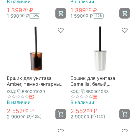
В наличии
В наличии
1 399
₽
1 399
₽
20
20
1 590
₽
1 590
₽
00
00
-12%
-12%
Ершик для унитаза
Ершик для унитаза
Amber, темно-янтарный,
Camellia, белый,
Bergenson Bjorn Bath
Bergenson Bjorn Bath
BB0001039
BB0001033
КОД:
КОД:
В наличии
В наличии
2 552
₽
2 552
₽
00
00
2 900
₽
2 900
₽
00
00
-12%
-12%