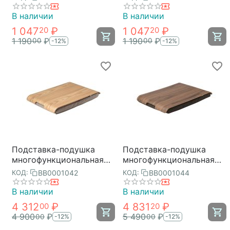
Bjorn Bath
В наличии
В наличии
1 047
₽
1 047
₽
20
20
1 190
₽
1 190
₽
00
00
-12%
-12%
Подставка-подушка
Подставка-подушка
многофункциональная
многофункциональная
Homey, светло-
Homey, темно-
BB0001042
BB0001044
КОД:
КОД:
коричневая, Bergenson
коричневая, Bergenson
Bjorn
Bjorn
В наличии
В наличии
4 312
₽
4 831
₽
00
20
4 900
₽
5 490
₽
00
00
-12%
-12%