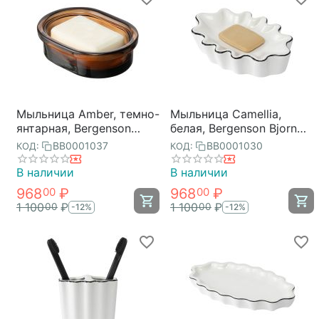
Мыльница Amber, темно-
Мыльница Camellia,
янтарная, Bergenson
белая, Bergenson Bjorn
Bjorn Bath
Bath
BB0001037
BB0001030
КОД:
КОД:
В наличии
В наличии
968
₽
968
₽
00
00
1 100
₽
1 100
₽
00
00
-12%
-12%