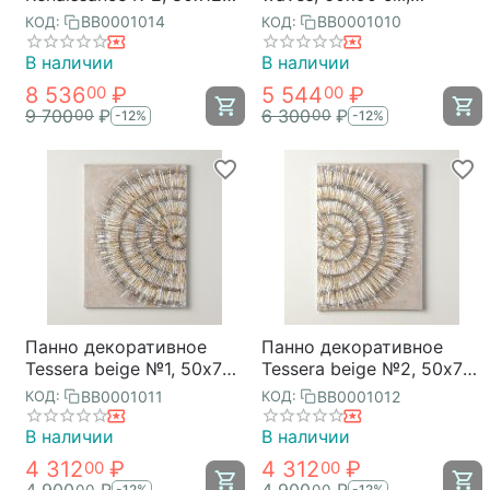
см, Bergenson Bjorn
Bergenson Bjorn
BB0001014
BB0001010
КОД:
КОД:
В наличии
В наличии
8 536
₽
5 544
₽
00
00
9 700
₽
6 300
₽
00
00
-12%
-12%
Панно декоративное
Панно декоративное
Tessera beige №1, 50х70
Tessera beige №2, 50х70
см, Bergenson Bjorn
см, Bergenson Bjorn
BB0001011
BB0001012
КОД:
КОД:
В наличии
В наличии
4 312
₽
4 312
₽
00
00
00
00
-12%
-12%