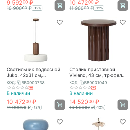
9 592
₽
10 472
₽
00
00
10 900
₽
11 900
₽
00
00
-12%
-12%
Светильник подвесной
Столик приставной
Juko, 42х31 см,
Vivlend, 43 см, трюфель,
коричневый/молочный,
Bergenson Bjorn
BB0000738
BB0001049
КОД:
КОД:
Bergenson Bjorn
В наличии
В наличии
10 472
₽
14 520
₽
00
00
11 900
₽
16 500
₽
00
00
-12%
-12%