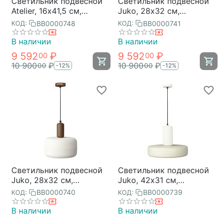
Светильник подвесной
Светильник подвесной
Atelier, 16х41,5 см,
Juko, 28х32 см,
пряная осень, Bergenson
бежевый, Bergenson
BB0000748
BB0000741
КОД:
КОД:
Bjorn
Bjorn
В наличии
В наличии
9 592
₽
9 592
₽
00
00
10 900
₽
10 900
₽
00
00
-12%
-12%
Светильник подвесной
Светильник подвесной
Juko, 28х32 см,
Juko, 42х31 см,
коричневый/молочный,
бежевый, Bergenson
BB0000740
BB0000739
КОД:
КОД:
Bergenson Bjorn
Bjorn
В наличии
В наличии