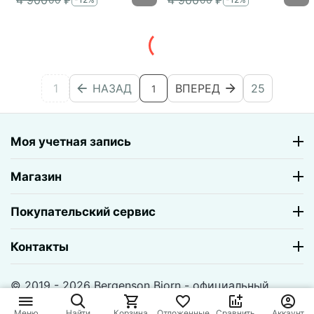
4 900
₽
4 900
₽
1
НАЗАД
ВПЕРЕД
25
1
Моя учетная запись
Магазин
Покупательский сервис
Контакты
© 2019 - 2026 Bergenson Bjorn - официальный
магазин. На базе
CS-Cart
и премиум темы —
© AB:
UniTheme2
Меню
Найти
Корзина
Отложенные
Сравнить
Аккаунт