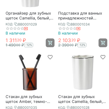
Органайзер для зубных
Подставка для ванных
щеток Camellia, белый,
принадлежностей
Bergenson Bjorn Bath
Camellia, белая,
BB0001029
BB0001034
КОД:
КОД:
Bergenson Bjorn Bath
В наличии
В наличии
1 311
₽
2 103
₽
20
20
1 490
₽
2 390
₽
00
00
-12%
-12%
Стакан для зубных
Стакан для зубных
щеток Amber, темно-
щеток Camellia, белый,
янтарный, Bergenson
Bergenson Bjorn Bath
BB0001035
BB0001028
КОД:
КОД: