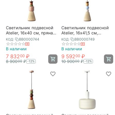
Светильник подвесной
Светильник подвесной
Atelier, 16х40 см, пряная
Atelier, 16х41,5 см,
осень, Bergenson Bjorn
лавандовое ретро,
BB0000744
BB0000749
КОД:
КОД:
Bergenson Bjorn
В наличии
В наличии
7 832
₽
9 592
₽
00
00
8 900
₽
10 900
₽
00
00
-12%
-12%