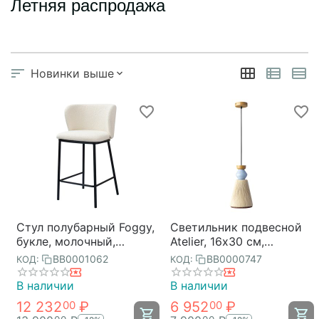
Летняя распродажа
Новинки выше
Стул полубарный Foggy,
Светильник подвесной
букле, молочный,
Atelier, 16х30 см,
Bergenson Bjorn
лавандовое ретро,
BB0001062
BB0000747
КОД:
КОД:
Bergenson Bjorn
В наличии
В наличии
12 232
₽
6 952
₽
00
00