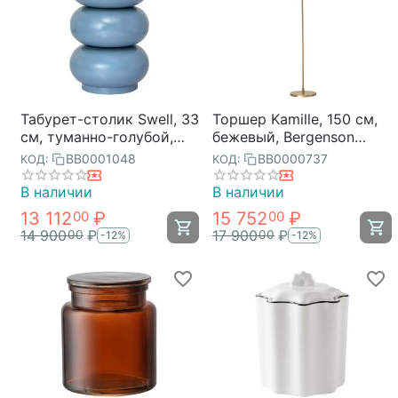
Табурет-столик Swell, 33
Торшер Kamille, 150 см,
см, туманно-голубой,
бежевый, Bergenson
Bergenson Bjorn
Bjorn
BB0001048
BB0000737
КОД:
КОД:
В наличии
В наличии
13 112
₽
15 752
₽
00
00
14 900
₽
17 900
₽
00
00
-12%
-12%