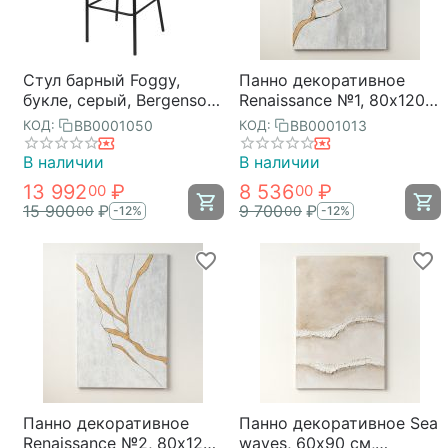
Стул барный Foggy,
Панно декоративное
букле, серый, Bergenson
Renaissance №1, 80х120
Bjorn
см, Bergenson Bjorn
BB0001050
BB0001013
КОД:
КОД:
В наличии
В наличии
13 992
₽
8 536
₽
00
00
15 900
₽
9 700
₽
00
00
-12%
-12%
Панно декоративное
Панно декоративное Sea
Renaissance №2, 80х120
waves, 60х90 см,