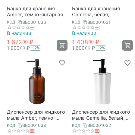
Банка для хранения
Банка для хранения
Amber, темно-янтарная,
Camellia, белая,
Bergenson Bjorn Bath
Bergenson Bjorn Bath
BB0001036
BB0001031
КОД:
КОД:
В наличии
В наличии
1 672
₽
1 408
₽
00
00
1 900
₽
1 600
₽
00
00
-12%
-12%
Диспенсер для жидкого
Диспенсер для жидкого
мыла Amber, темно-
мыла Camellia, белый,
янтарный, Bergenson
Bergenson Bjorn Bath
BB0001038
BB0001032
КОД:
КОД:
Bjorn Bath