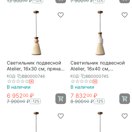
13 900
₽
7 900
₽
00
00
-12%
-12%
Светильник подвесной
Светильник подвесной
Atelier, 16х30 см, пряная
Atelier, 16х40 см,
осень, Bergenson Bjorn
лавандовое ретро,
BB0000746
BB0000745
КОД:
КОД:
Bergenson Bjorn
В наличии
В наличии
6 952
₽
7 832
₽
00
00
7 900
₽
8 900
₽
00
00
-12%
-12%