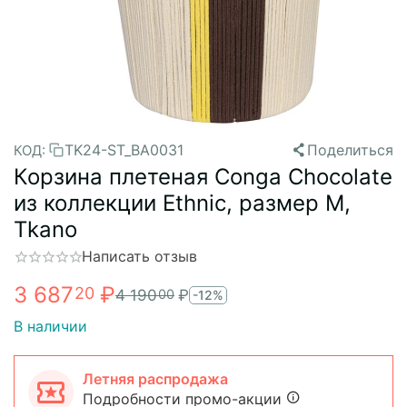
TK24-ST_BA0031
Поделиться
КОД:
Корзина плетеная Conga Chocolate
из коллекции Ethnic, размер M,
Tkano
Написать отзыв
3 687
₽
20
4 190
₽
00
-12%
В наличии
Летняя распродажа
Подробности промо-акции