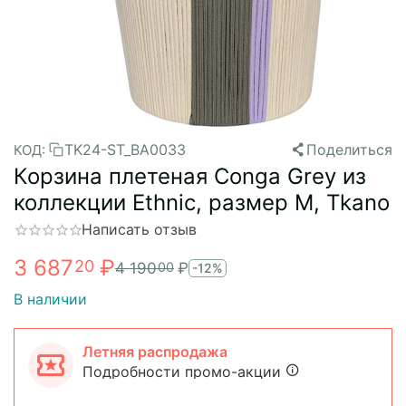
TK24-ST_BA0033
Поделиться
КОД:
Корзина плетеная Conga Grey из
коллекции Ethnic, размер M, Tkano
Написать отзыв
3 687
₽
20
4 190
₽
00
-12%
В наличии
Летняя распродажа
Подробности промо-акции