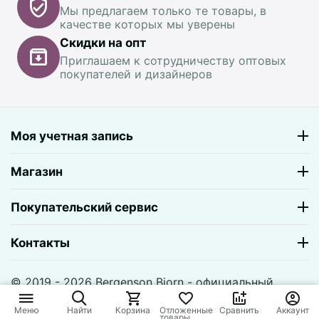
Мы предлагаем только те товары, в
качестве которых мы уверены
Скидки на опт
Приглашаем к сотрудничеству оптовых
покупателей и дизайнеров
Моя учетная запись
Магазин
Покупательский сервис
Контакты
© 2019 - 2026 Bergenson Bjorn - официальный
магазин. На базе
CS-Cart
и премиум темы —
© AB:
UniTheme2
Меню
Найти
Корзина
Отложенные
Сравнить
Аккаунт
товары