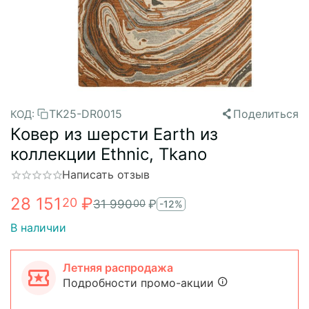
TK25-DR0015
Поделиться
КОД:
Ковер из шерсти Earth из
коллекции Ethnic, Tkano
Написать отзыв
28 151
₽
20
31 990
₽
00
-12%
В наличии
Летняя распродажа
Подробности промо-акции