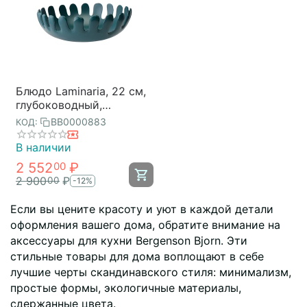
Блюдо Laminaria, 22 см,
глубоководный,
Bergenson Bjorn
BB0000883
КОД:
В наличии
2 552
₽
00
2 900
₽
00
-12%
Если вы цените красоту и уют в каждой детали
оформления вашего дома, обратите внимание на
аксессуары для кухни Bergenson Bjorn. Эти
стильные товары для дома воплощают в себе
лучшие черты скандинавского стиля: минимализм,
простые формы, экологичные материалы,
сдержанные цвета.