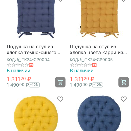
Подушка на стул из
Подушка на стул из
хлопка темно-синего
хлопка цвета карри из
цвета из коллекции
коллекции Essential,
TK24-CP0004
TK24-CP0005
КОД:
КОД:
Essential, 35х35 см,
35х35 см, Tkano
Tkano
В наличии
В наличии
1 311
₽
1 311
₽
20
20
1 490
₽
1 490
₽
00
00
-12%
-12%