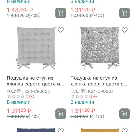
Tkano
Tkano
В наличии
В наличии
1 487
₽
1 311
₽
20
20
1 690
₽
1 490
₽
00
00
-12%
-12%
Подушка на стул из
Подушка на стул из
хлопка серого цвета из
хлопка серого цвета с
коллекции Essential,
принтом Спелая
TK24-CP0002
TK24-CP0007
КОД:
КОД:
35х35 см, Tkano
Смородина из
коллекции Scandinavian
В наличии
В наличии
touch, 35х35 см, Tkano
1 311
₽
1 311
₽
20
20
1 490
₽
1 490
₽
00
00
-12%
-12%