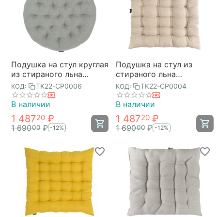
Подушка на стул круглая
Подушка на стул из
из стираного льна
стираного льна
серого цвета из
бежевого цвета из
TK22-CP0006
TK22-CP0004
КОД:
КОД:
коллекции Essential,
коллекции Essential,
40х40x4 см, Tkano
40х40x4 см, Tkano
В наличии
В наличии
1 487
₽
1 487
₽
20
20
1 690
₽
1 690
₽
00
00
-12%
-12%