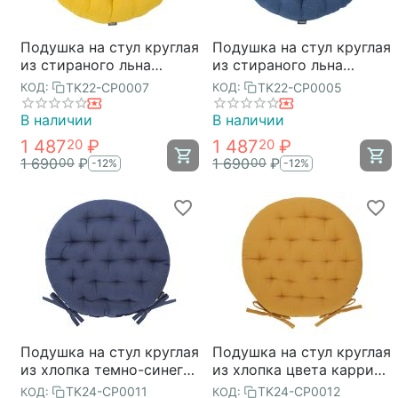
Подушка на стул круглая
Подушка на стул круглая
из стираного льна
из стираного льна
горчичного цвета из
синего цвета из
TK22-CP0007
TK22-CP0005
КОД:
КОД:
коллекции Essential,
коллекции Essential,
40х40x4 см, Tkano
40х40x4 см, Tkano
В наличии
В наличии
1 487
₽
1 487
₽
20
20
1 690
₽
1 690
₽
00
00
-12%
-12%
Подушка на стул круглая
Подушка на стул круглая
из хлопка темно-синего
из хлопка цвета карри
цвета из коллекции
из коллекции Essential,
TK24-CP0011
TK24-CP0012
КОД:
КОД: