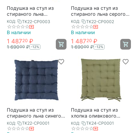
Подушка на стул из
Подушка на стул из
стираного льна
стираного льна серого
горчичного цвета из
цвета из коллекции
TK22-CP0003
TK22-CP0002
КОД:
КОД:
коллекции Essential,
Essential, 40х40x4 см,
40х40x4 см, Tkano
Tkano
В наличии
В наличии
1 487
₽
1 487
₽
20
20
1 690
₽
1 690
₽
00
00
-12%
-12%
Подушка на стул из
Подушка на стул из
стираного льна синего
хлопка оливкового
цвета из коллекции
цвета из коллекции
TK22-CP0001
TK24-CP0001
КОД:
КОД:
Essential, 40х40x4 см,
Essential, 35х35 см,