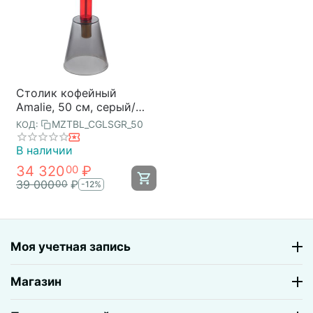
Столик кофейный
Amalie, 50 см, серый/
красный, Bergenson Bjorn
MZTBL_CGLSGR_50
КОД:
В наличии
34 320
₽
00
39 000
₽
00
-12%
Моя учетная запись
Магазин