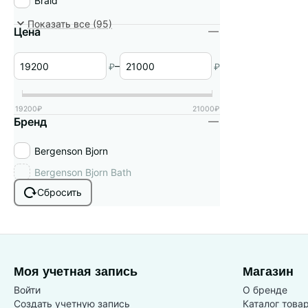
Braid
зеленый
Coastal
Показать все (95)
Цена
зеленый/серый
Comfy
Золотистый
Coral
–
₽
₽
золотистый/зеленый
Dwight
кирпичный
Eirill
19200
₽
21000
₽
Бренд
коралловый
Ellie
коричневый
Enkel Kopp
Bergenson Bjorn
коричневый/молочный
Enkel Sand
Bergenson Bjorn Bath
красный
Fedd
Сбросить
лавандовое ретро
Fluid
лайм
Foggy
латунь
Forsty
Моя учетная запись
Магазин
лиловый
Froud
Войти
О бренде
медный
Frozen Light
Создать учетную запись
Каталог това