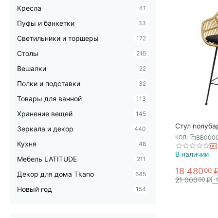
Кресла
41
Пуфы и банкетки
33
Светильники и торшеры
172
Столы
215
Вешалки
22
Полки и подставки
32
Товары для ванной
113
Хранение вещей
145
Стул полубар
Зеркала и декор
440
ротанг, Berg
BB000
КОД:
Кухня
48
В наличии
Мебель LATITUDE
211
18 480
00
Декор для дома Tkano
645
21 000
₽
00
-
Новый год
154