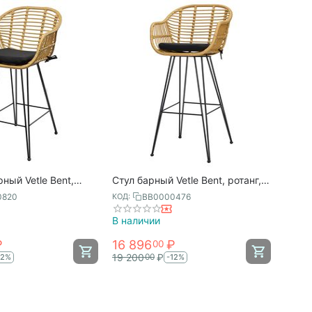
ный Vetle Bent,
Стул барный Vetle Bent, ротанг,
enson Bjorn
Bergenson Bjorn
0820
BB0000476
КОД:
В наличии
₽
16 896
₽
00
19 200
₽
00
12%
-12%