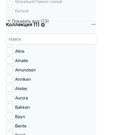
бежевый/темно-синий
Белый
белый/бежевый
Показать все (73)
Коллекция (1)
белый/бирюзовый
белый/зеленый
белый/золотой
Aline
белый/сливовый
Amalie
белый/черный
Amundsen
бирюзовый
Anniken
вишневый
Atelier
голубой
Aurora
графитовый
Bakken
дымчато-серый
Bayn
желтый
Bente
жженый оранжевый