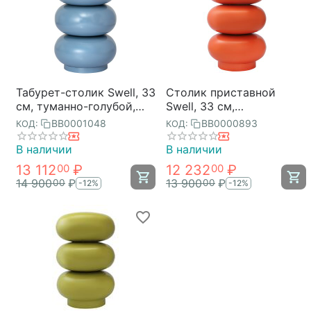
Табурет-столик Swell, 33
Столик приставной
см, туманно-голубой,
Swell, 33 см,
Bergenson Bjorn
апельсиновая цедра,
BB0001048
BB0000893
КОД:
КОД:
Bergenson Bjorn
В наличии
В наличии
13 112
₽
12 232
₽
00
00
14 900
₽
13 900
₽
00
00
-12%
-12%