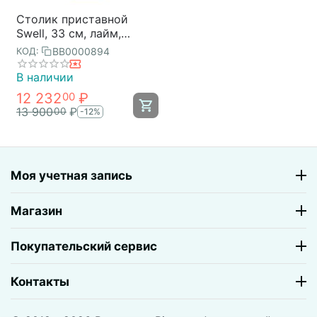
Столик приставной
Swell, 33 см, лайм,
Bergenson Bjorn
BB0000894
КОД:
В наличии
12 232
₽
00
13 900
₽
00
-12%
Моя учетная запись
Магазин
Покупательский сервис
Контакты