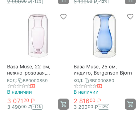
2 990
₽
3 100
₽
00
00
-12%
-12%
Ваза Muse, 22 см,
Ваза Muse, 25 см,
нежно-розовая,
индиго, Bergenson Bjorn
Bergenson Bjorn
BB0000859
BB0000860
КОД:
КОД:
В наличии
В наличии
3 071
₽
2 816
₽
20
00
3 490
₽
3 200
₽
00
00
-12%
-12%