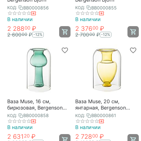
BB0000856
BB0000855
КОД:
КОД:
В наличии
В наличии
2 288
₽
2 376
₽
00
00
2 600
₽
2 700
₽
00
00
-12%
-12%
Ваза Muse, 16 см,
Ваза Muse, 20 см,
бирюзовая, Bergenson
янтарная, Bergenson
Bjorn
Bjorn
BB0000858
BB0000861
КОД:
КОД:
В наличии
В наличии
2 631
₽
2 728
₽
20
00