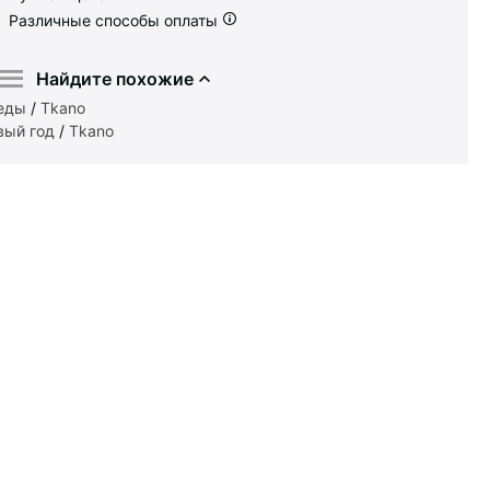
Различные способы оплаты
Найдите похожие
еды
/
Tkano
вый год
/
Tkano