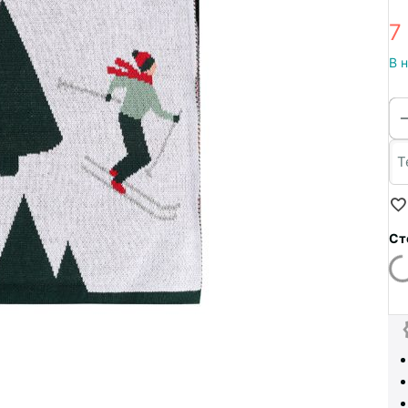
7
В 
Ст