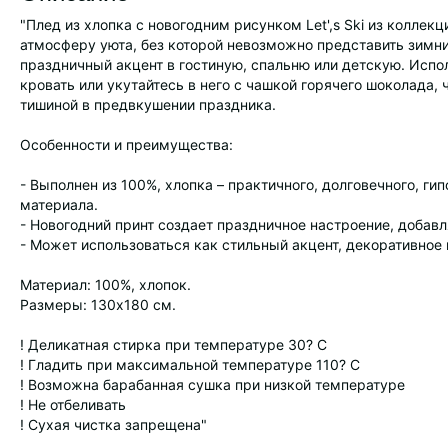
"Плед из хлопка с новогодним рисунком Let',s Ski из коллекц
атмосферу уюта, без которой невозможно представить зимни
праздничный акцент в гостиную, спальню или детскую. Испол
кровать или укутайтесь в него с чашкой горячего шоколада, 
тишиной в предвкушении праздника.
Особенности и преимущества:
- Выполнен из 100%, хлопка – практичного, долговечного, ги
материала.
- Новогодний принт создает праздничное настроение, добав
- Может использоваться как стильный акцент, декоративное
Материал: 100%, хлопок.
Размеры: 130х180 см.
! Деликатная стирка при температуре 30? C
! Гладить при максимальной температуре 110? C
! Возможна барабанная сушка при низкой температуре
! Не отбеливать
! Сухая чистка запрещена"