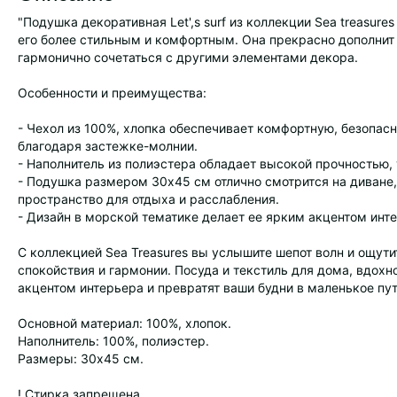
"Подушка декоративная Let',s surf из коллекции Sea treasure
его более стильным и комфортным. Она прекрасно дополнит п
гармонично сочетаться с другими элементами декора.
Особенности и преимущества:
- Чехол из 100%, хлопка обеспечивает комфортную, безопас
благодаря застежке-молнии.
- Наполнитель из полиэстера обладает высокой прочностью,
- Подушка размером 30х45 см отлично смотрится на диване,
пространство для отдыха и расслабления.
- Дизайн в морской тематике делает ее ярким акцентом инт
С коллекцией Sea Treasures вы услышите шепот волн и ощут
спокойствия и гармонии. Посуда и текстиль для дома, вдох
акцентом интерьера и превратят ваши будни в маленькое пу
Основной материал: 100%, хлопок.
Наполнитель: 100%, полиэстер.
Размеры: 30х45 см.
! Стирка запрещена