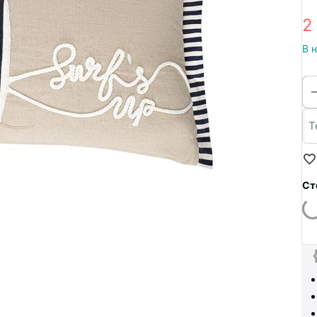
2
В 
Ст