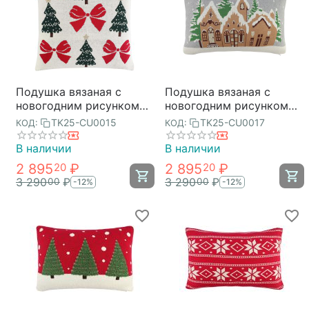
Подушка вязаная с
Подушка вязаная с
новогодним рисунком
новогодним рисунком
Christmas Bows из
Christmas Village из
TK25-CU0015
TK25-CU0017
КОД:
КОД:
коллекции New Year
коллекции New Year
Essential, 45x45 см,
Essential, 40x60 см,
В наличии
В наличии
Tkano
Tkano
2 895
₽
2 895
₽
20
20
3 290
₽
3 290
₽
00
00
-12%
-12%