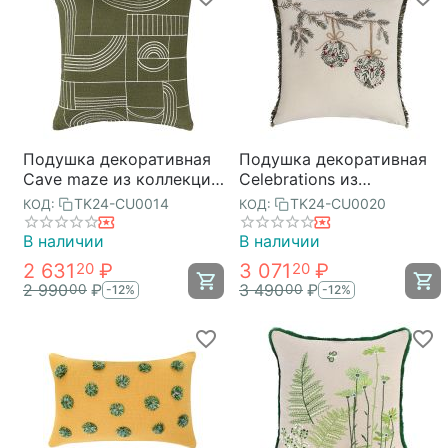
Подушка декоративная
Подушка декоративная
Cave maze из коллекции
Celebrations из
Ethnic, 45х45 см, Tkano
коллекции New Year
TK24-CU0014
TK24-CU0020
КОД:
КОД:
Essential, 45х45 см,
Tkano
В наличии
В наличии
2 631
₽
3 071
₽
20
20
2 990
₽
3 490
₽
00
00
-12%
-12%