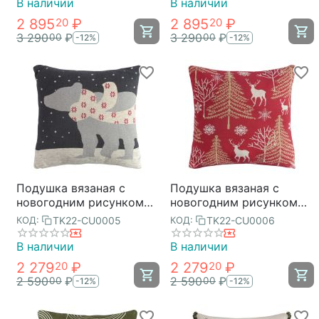
45x45 см, Tkano
45x45 см, Tkano
В наличии
В наличии
2 895
₽
2 895
₽
20
20
3 290
₽
3 290
₽
00
00
-12%
-12%
Подушка вязаная с
Подушка вязаная с
новогодним рисунком
новогодним рисунком
Polar bear из коллекции
Winter fairytale из
TK22-CU0005
TK22-CU0006
КОД:
КОД:
New Year Essential,
коллекции New Year
45х45 см, Tkano
Essential, 45х45 см,
В наличии
В наличии
Tkano
2 279
₽
2 279
₽
20
20
2 590
₽
2 590
₽
00
00
-12%
-12%