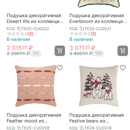
Подушка декоративная
Подушка декоративная
Desert life из коллекции
Everbloom из коллекции
Ethnic, 30х45 см, Tkano
Ethnic, 45х45 см, Tkano
TK25-CU0022
TK25-CU0021
КОД:
КОД:
В наличии
В наличии
2 015
₽
3 071
₽
20
20
2 290
₽
3 490
₽
00
00
-12%
-12%
Подушка декоративная
Подушка декоративная
Feather mood из
Festive bears из
коллекции Ethnic, 45х45
коллекции New Year
TK25-CU0008
TK24-CU0018
КОД:
КОД: