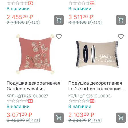
см, Tkano
Essential, 45х45 см,
Tkano
В наличии
В наличии
2 455
₽
3 511
₽
20
20
2 790
₽
3 990
₽
00
00
-12%
-12%
Подушка декоративная
Подушка декоративная
Garden revival из
Let's surf из коллекции
коллекции Ethnic, 45х45
Sea treasures, 30х45 см,
TK25-CU0027
TK25-CU0003
КОД:
КОД:
см, Tkano
Tkano
В наличии
В наличии
3 071
₽
2 103
₽
20
20
3 490
₽
2 390
₽
00
00
-12%
-12%