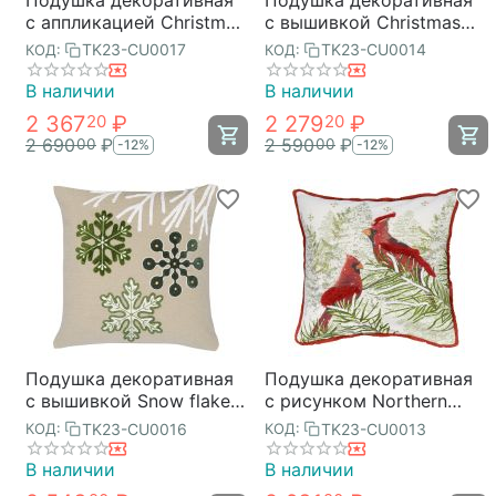
с аппликацией Christmas
с вышивкой Christmas
tree из коллекции New
tree из коллекции New
TK23-CU0017
TK23-CU0014
КОД:
КОД:
Year Essential, 30х50см,
Year Essential, 30х45 см,
Tkano
Tkano
В наличии
В наличии
2 367
₽
2 279
₽
20
20
2 690
₽
2 590
₽
00
00
-12%
-12%
Подушка декоративная
Подушка декоративная
с вышивкой Snow flakes
с рисунком Northern
из коллекции New Year
cardinal из коллекции
TK23-CU0016
TK23-CU0013
КОД:
КОД:
Essential, 45х45 см,
New Year Essential,
Tkano
45х45 см, Tkano
В наличии
В наличии