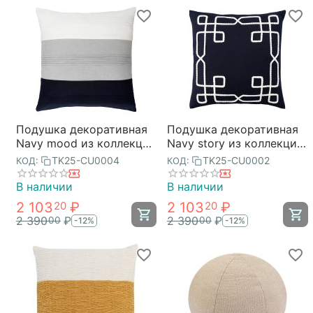
Подушка декоративная
Подушка декоративная
Navy mood из коллекции
Navy story из коллекции
Sea treasures, 45х45 см,
Sea treasures, 45х45 см,
TK25-CU0004
TK25-CU0002
КОД:
КОД:
Tkano
Tkano
В наличии
В наличии
2 103
₽
2 103
₽
20
20
2 390
₽
2 390
₽
00
00
-12%
-12%