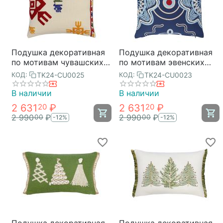
Подушка декоративная
Подушка декоративная
по мотивам чувашских
по мотивам эвенских
орнаментов из
орнаментов из
TK24-CU0025
TK24-CU0023
КОД:
КОД:
коллекции Cultural
коллекции Cultural
Heritage, 45х45 см,
Heritage, 45х45 см,
В наличии
В наличии
Tkano
Tkano
2 631
₽
2 631
₽
20
20
2 990
₽
2 990
₽
00
00
-12%
-12%
Подушка декоративная
Подушка декоративная