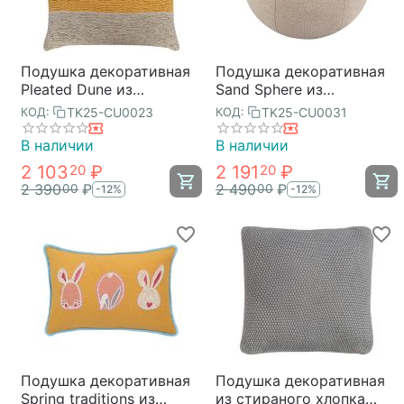
Подушка декоративная
Подушка декоративная
Pleated Dune из
Sand Sphere из
коллекции Ethnic, 45х45
коллекции Essential,
TK25-CU0023
TK25-CU0031
КОД:
КОД:
см, Tkano
Tkano
В наличии
В наличии
2 103
₽
2 191
₽
20
20
2 390
₽
2 490
₽
00
00
-12%
-12%
Подушка декоративная
Подушка декоративная
Spring traditions из
из стираного хлопка