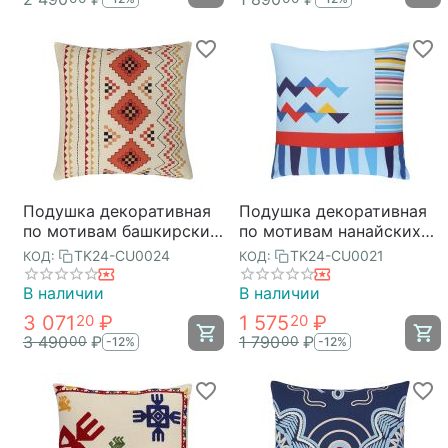
Подушка декоративная
Подушка декоративная
по мотивам башкирских
по мотивам нанайских
орнаментов из
орнаментов из
TK24-CU0024
TK24-CU0021
КОД:
КОД:
коллекции Cultural
коллекции Cultural
Heritage, 45х45 см,
Heritage, 45х45 см,
В наличии
В наличии
Tkano
Tkano
3 071
₽
1 575
₽
20
20
3 490
₽
1 790
₽
00
00
-12%
-12%