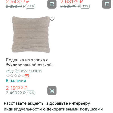
2 543
₽
2 631
₽
20
20
2 890
₽
2 990
₽
00
00
-12%
-12%
Подушка из хлопка с
буклированной вязкой
светло-серого цвета из
TK22-CU0012
КОД:
коллекции Essential,
45х45 см, Tkano
В наличии
2 191
₽
20
2 490
₽
00
-12%
Расставьте акценты и добавьте интерьеру
индивидуальности с декоративными подушками