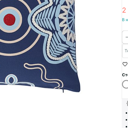
2
В 
Ст