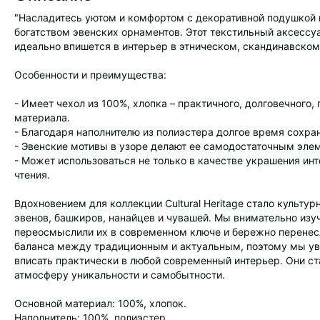
"Насладитесь уютом и комфортом с декоративной подушкой из
богатством эвенских орнаментов. Этот текстильный аксесс
идеально впишется в интерьер в этническом, скандинавском 
Особенности и преимущества:
- Имеет чехол из 100%, хлопка – практичного, долговечного,
материала.
- Благодаря наполнителю из полиэстера долгое время сохран
- Эвенские мотивы в узоре делают ее самодостаточным эле
- Может использоваться не только в качестве украшения инт
чтения.
Вдохновением для коллекции Cultural Heritage стало культу
эвенов, башкиров, нанайцев и чувашей. Мы внимательно из
переосмыслили их в современном ключе и бережно перенесл
баланса между традиционным и актуальным, поэтому мы уве
вписать практически в любой современный интерьер. Они ст
атмосферу уникальности и самобытности.
Основной материал: 100%, хлопок.
Наполнитель: 100%, полиэстер.