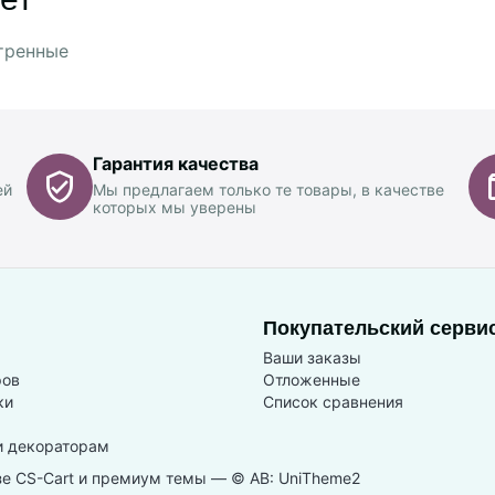
тренные
Гарантия качества
ей
Мы предлагаем только те товары, в качестве
которых мы уверены
Покупательский серви
Ваши заказы
ров
Отложенные
ки
Список сравнения
и декораторам
зе
CS-Cart
и премиум темы —
© AB: UniTheme2