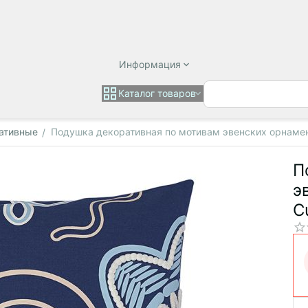
Информация
Каталог товаров
ативные
Подушка декоративная по мотивам эвенских орнаменто
/
П
э
C