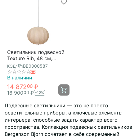
Светильник подвесной
Texture Rib, 48 см,
бежевый, Bergenson
BB0000587
КОД:
Bjorn
В наличии
14 872
₽
00
16 900
₽
00
-12%
Подвесные светильники — это не просто
осветительные приборы, а ключевые элементы
интерьера, способные задать характер всего
пространства. Коллекция подвесных светильников
Bergenson Bjorn сочетает в себе современный