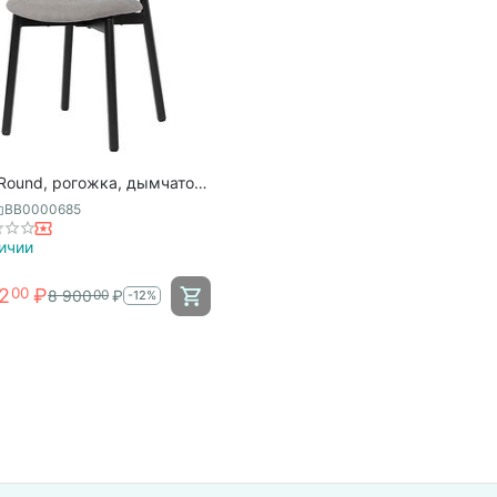
Round, рогожка, дымчато-
, Bergenson Bjorn
BB0000685
ичии
2
₽
00
8 900
₽
00
-12%