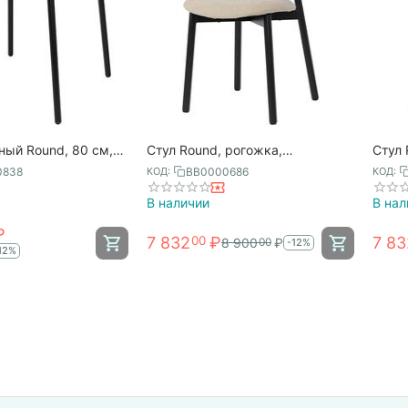
ный Round, 80 см,
Стул Round, рогожка,
Стул 
enson Bjorn
ванильный, Bergenson Bjorn
серый
0838
BB0000686
КОД:
КОД:
В наличии
В нал
₽
7 832
₽
7 83
00
8 900
₽
00
-12%
12%