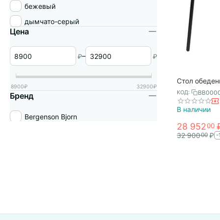
бежевый
дымчато-серый
Цена
–
₽
₽
Стол обеден
8900
₽
32900
₽
черный, Berg
BB000
КОД:
Бренд
В наличии
Bergenson Bjorn
28 952
00
32 900
₽
00
-