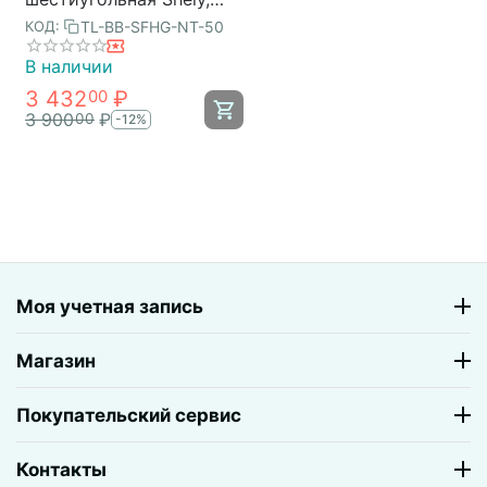
43х50 см, светлое
TL-BB-SFHG-NT-50
КОД:
дерево, Bergenson Bjorn
В наличии
3 432
₽
00
3 900
₽
00
-12%
Моя учетная запись
Магазин
Покупательский сервис
Контакты