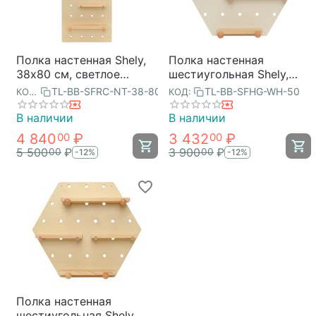
Полка настенная Shely,
Полка настенная
38х80 см, светлое
шестиугольная Shely,
дерево, Bergenson Bjorn
43х50 см, белая,
TL-BB-SFRC-NT-38-80
TL-BB-SFHG-WH-50
КОД:
КОД:
Bergenson Bjorn
В наличии
В наличии
4 840
₽
3 432
₽
00
00
5 500
₽
3 900
₽
00
00
-12%
-12%
Полка настенная
шестиугольная Shely,