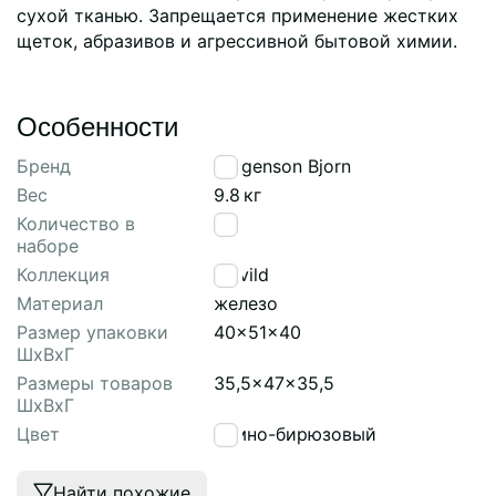
сухой тканью. Запрещается применение жестких
щеток, абразивов и агрессивной бытовой химии.
Особенности
Бренд
Bergenson Bjorn
Вес
9.8
кг
Количество в
1
наборе
Коллекция
Ingvild
Материал
железо
Размер упаковки
40x51x40
ШхВхГ
Размеры товаров
35,5x47x35,5
ШхВхГ
Цвет
темно-бирюзовый
Найти похожие