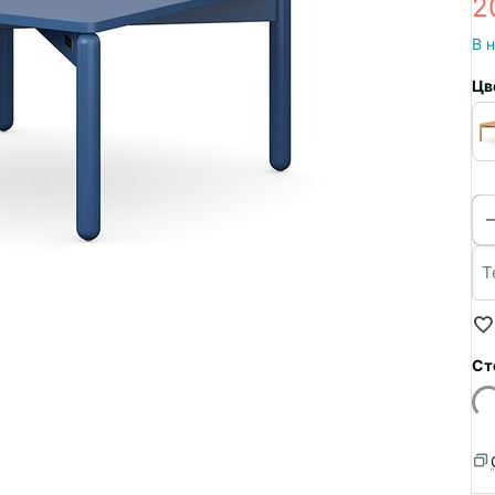
2
В 
Цв
Ст