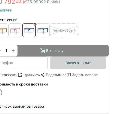
0 792
₽
00
25 990
₽
00
-20%
наличии
ет:
синий
темно-серый
+
−
В корзину
Заказ в 1 клик
Поделиться
Задать вопрос
Отложить
Сравнить
оимость и сроки доставки
Список вариантов товара