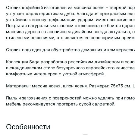
Cтолик кофейный изготовлен из массива ясеня – твердой по
уступает характеристикам дуба. Благодаря прекрасным экс
устойчиво к износу, деформации, ударам, имеет высокие пок
Покрытая натуральным шпоном столешница не боится царапи
массива дерева с лаконичным дизайном всегда актуальна, 
стилевыми решениями, что является ее неоспоримым преи
Столик подходит для обустройства домашних и коммерчески
Коллекция Saga разработана российским дизайнером и осно
в скандинавском стиле безупречного европейского качества
комфортных интерьеров с уютной атмосферой.
Материалы: массив ясеня, шпон ясеня. Размеры: 75х75 см. Ц
Пыль и загрязнения с поверхностей можно удалять при пом
мебель рекомендуется протереть сухой салфеткой.
Особенности