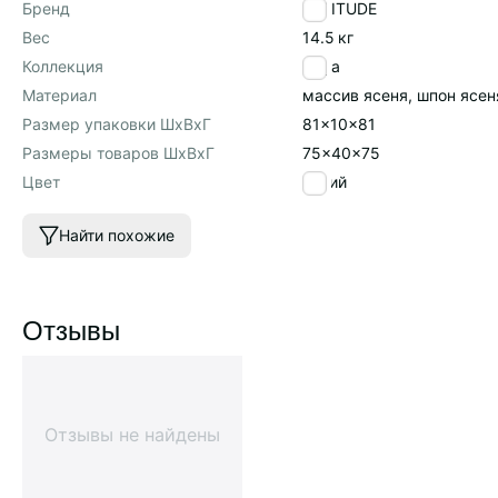
Бренд
LATITUDE
Вес
14.5
кг
Коллекция
Saga
Материал
массив ясеня, шпон ясен
Размер упаковки ШхВхГ
81x10x81
Размеры товаров ШхВхГ
75x40x75
Цвет
синий
Найти похожие
Отзывы
Отзывы не найдены