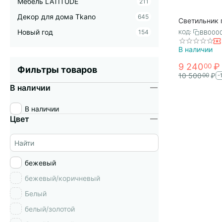
Мебель LATITUDE
211
Декор для дома Tkano
645
Светильник 
Pyor, 29х26
Новый год
154
BB000
КОД:
Bergenson Bj
В наличии
9 240
₽
00
Фильтры товаров
10 500
₽
00
-
В наличии
В наличии
Цвет
бежевый
бежевый/коричневый
Белый
белый/золотой