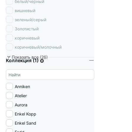
белый/черный
вишневый
зеленый/серый
Золотистый
коричневый
коричневый/молочный
лавандовое ретро
Показать все (26)
Коллекция (1)
латунь
лиловый
медный
Anniken
прозрачный
Atelier
пряная осень
Aurora
разноцветный
Enkel Kopp
серый
Enkel Sand
сиреневый