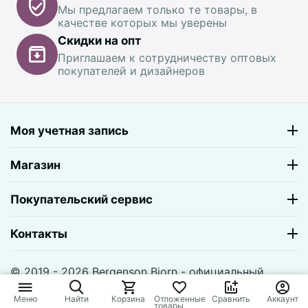
Мы предлагаем только те товары, в
качестве которых мы уверены
Скидки на опт
Приглашаем к сотрудничеству оптовых
покупателей и дизайнеров
Моя учетная запись
Магазин
Покупательский сервис
Контакты
© 2019 - 2026 Bergenson Bjorn - официальный
магазин. На базе
CS-Cart
и премиум темы —
© AB:
UniTheme2
Меню
Найти
Корзина
Отложенные
Сравнить
Аккаунт
товары