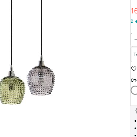
1
В 
Ст