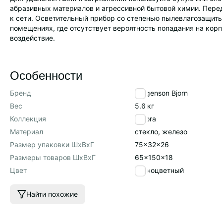
абразивных материалов и агрессивной бытовой химии. Пере
к сети. Осветительный прибор со степенью пылевлагозащиты
помещениях, где отсутствует вероятность попадания на кор
воздействие.
Особенности
Бренд
Bergenson Bjorn
Вес
5.6
кг
Коллекция
Aurora
Материал
стекло, железо
Размер упаковки ШхВхГ
75x32x26
Размеры товаров ШхВхГ
65x150x18
Цвет
разноцветный
Найти похожие