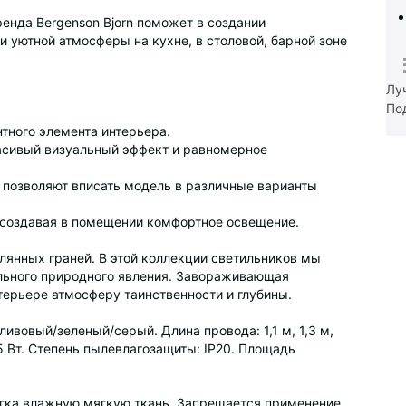
ренда Bergenson Bjorn поможет в создании
 уютной атмосферы на кухне, в столовой, барной зоне
Лу
По
нтного элемента интерьера.
асивый визуальный эффект и равномерное
 позволяют вписать модель в различные варианты
, создавая в помещении комфортное освещение.
клянных граней. В этой коллекции светильников мы
ального природного явления. Завораживающая
интерьере атмосферу таинственности и глубины.
ивовый/зеленый/серый. Длина провода: 1,1 м, 1,3 м,
5 Вт. Степень пылевлагозащиты: IP20. Площадь
легка влажную мягкую ткань. Запрещается применение