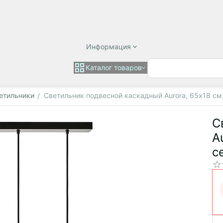
Информация
Каталог товаров
етильники
Светильник подвесной каскадный Aurora, 65х18 см,
/
С
A
с