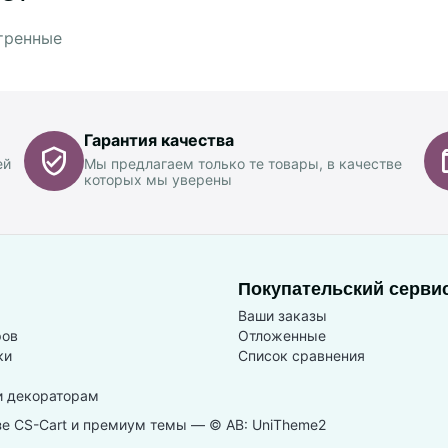
тренные
Гарантия качества
ей
Мы предлагаем только те товары, в качестве
которых мы уверены
Покупательский серви
Ваши заказы
ров
Отложенные
ки
Список сравнения
и декораторам
зе
CS-Cart
и премиум темы —
© AB: UniTheme2