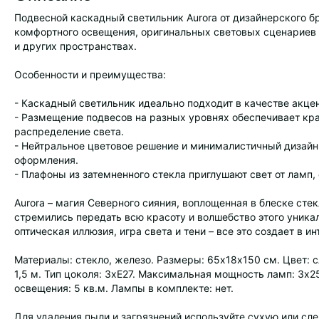
Подвесной каскадный светильник Aurora от дизайнерского б
комфортного освещения, оригинальных световых сценариев и
и других пространствах.
Особенности и преимущества:
- Каскадный светильник идеально подходит в качестве акце
- Размещение подвесов на разных уровнях обеспечивает кр
распределение света.
- Нейтральное цветовое решение и минималистичный дизайн
оформления.
- Плафоны из затемненного стекла приглушают свет от ламп
Aurora – магия Северного сияния, воплощенная в блеске сте
стремились передать всю красоту и волшебство этого уник
оптическая иллюзия, игра света и тени – все это создает в 
Материалы: стекло, железо. Размеры: 65х18х150 см. Цвет: сл
1,5 м. Тип цоколя: 3хЕ27. Максимальная мощность ламп: 3х2
освещения: 5 кв.м. Лампы в комплекте: нет.
Для удаления пыли и загрязнений используйте сухую или с