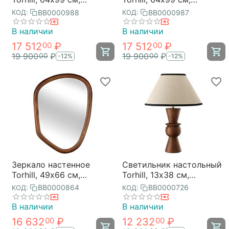
бежевое, Bergenson Bjorn
бежевое, Bergenson Bjorn
BB0000988
BB0000987
КОД:
КОД:
В наличии
В наличии
17 512
₽
17 512
₽
00
00
19 900
₽
19 900
₽
00
00
-12%
-12%
Зеркало настенное
Светильник настольный
Torhill, 49х66 см,
Torhill, 13х38 см,
коричневое, Bergenson
бежевый, Bergenson
BB0000864
BB0000726
КОД:
КОД:
Bjorn
Bjorn
В наличии
В наличии
16 632
₽
12 232
₽
00
00