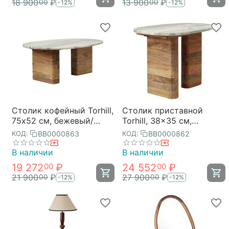
18 900
₽
13 900
₽
00
00
-12%
-12%
Столик кофейный Torhill,
Столик приставной
75х52 см, бежевый/
Torhill, 38x35 см,
мрамор, Bergenson Bjorn
бежевый/мрамор,
BB0000863
BB0000862
КОД:
КОД:
Bergenson Bjorn
В наличии
В наличии
19 272
₽
24 552
₽
00
00
21 900
₽
27 900
₽
00
00
-12%
-12%