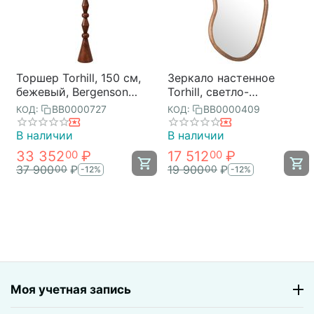
Торшер Torhill, 150 см,
Зеркало настенное
бежевый, Bergenson
Torhill, светло-
Bjorn
коричневое, Bergenson
BB0000727
BB0000409
КОД:
КОД:
Bjorn
В наличии
В наличии
33 352
₽
17 512
₽
00
00
37 900
₽
19 900
₽
00
00
-12%
-12%
Моя учетная запись