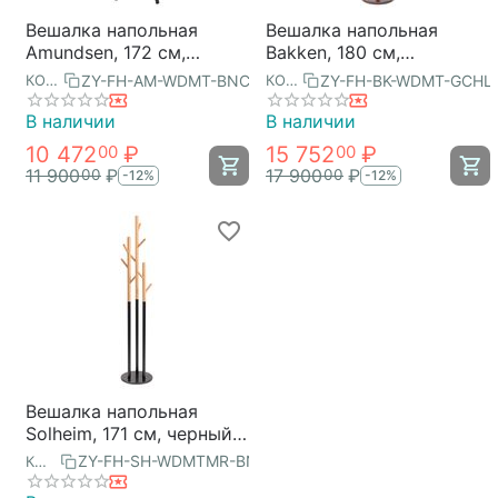
Вешалка напольная
Вешалка напольная
Amundsen, 172 см,
Bakken, 180 см,
черная/натуральное
золотистый хром/
ZY-FH-AM-WDMT-BNC
ZY-FH-BK-WDMT-GCHL
КОД:
КОД:
дерево, Bergenson Bjorn
светлый орех, Bergenson
Bjorn
В наличии
В наличии
10 472
₽
15 752
₽
00
00
11 900
₽
17 900
₽
00
00
-12%
-12%
Вешалка напольная
Solheim, 171 см, черный
мрамор/натуральное
ZY-FH-SH-WDMTMR-BNC
КОД:
дерево, Bergenson Bjorn