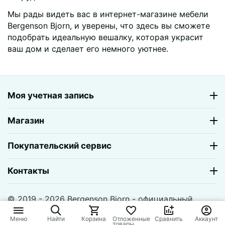
Мы рады видеть вас в интернет-магазине мебели
Bergenson Bjorn, и уверены, что здесь вы сможете
подобрать идеальную вешалку, которая украсит
ваш дом и сделает его немного уютнее.
Моя учетная запись
Магазин
Покупательский сервис
Контакты
© 2019 - 2026 Bergenson Bjorn - официальный
магазин. На базе
CS-Cart
и премиум темы —
© AB:
UniTheme2
Меню
Найти
Корзина
Отложенные
Сравнить
Аккаунт
товары