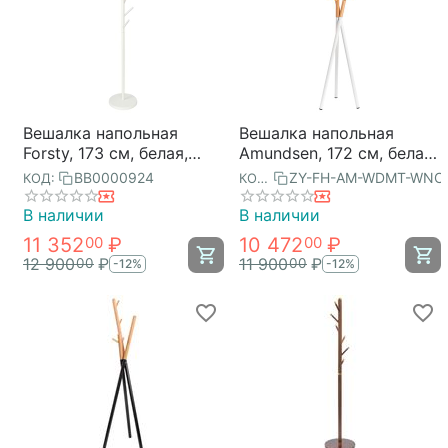
Вешалка напольная
Вешалка напольная
Forsty, 173 см, белая,
Amundsen, 172 см, белая/
Bergenson Bjorn
натуральное дерево,
BB0000924
ZY-FH-AM-WDMT-WNC
КОД:
КОД:
Bergenson Bjorn
В наличии
В наличии
11 352
₽
10 472
₽
00
00
12 900
₽
11 900
₽
00
00
-12%
-12%