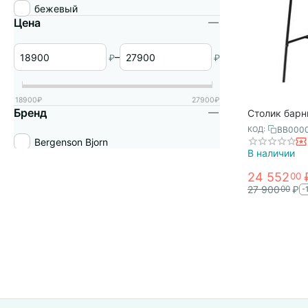
бежевый
Цена
–
₽
₽
18900
₽
27900
₽
Бренд
Столик барны
Bergenson Bj
BB000
КОД:
Bergenson Bjorn
В наличии
24 552
00
27 900
₽
00
-