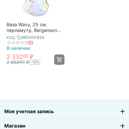
Ваза Wavy, 25 см,
перламутр, Bergenson
Bjorn
BB0000824
КОД:
В наличии
2 332
₽
00
2 650
₽
00
-12%
Моя учетная запись
Магазин