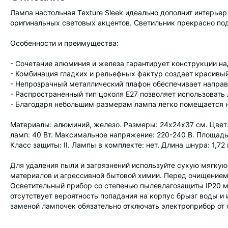
Лампа настольная Texture Sleek идеально дополнит интерье
оригинальных световых акцентов. Светильник прекрасно подо
Особенности и преимущества:
- Сочетание алюминия и железа гарантирует конструкции на
- Комбинация гладких и рельефных фактур создает красивы
- Непрозрачный металлический плафон обеспечивает направ
- Распространенный тип цоколя Е27 позволяет использовать
- Благодаря небольшим размерам лампа легко помещается н
Материалы: алюминий, железо. Размеры: 24х24х37 см. Цвет:
ламп: 40 Вт. Максимальное напряжение: 220-240 В. Площадь 
Класс защиты: II. Лампы в комплекте: нет. Длина шнура: 1,72 
Для удаления пыли и загрязнений используйте сухую мягку
материалов и агрессивной бытовой химии. Перед очищением 
Осветительный прибор со степенью пылевлагозащиты IP20 м
отсутствует вероятность попадания на корпус брызг воды и
заменой лампочек обязательно отключать электроприбор от с