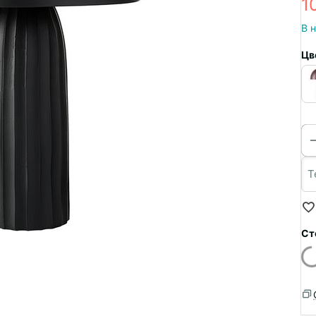
1
В 
Цв
Ст