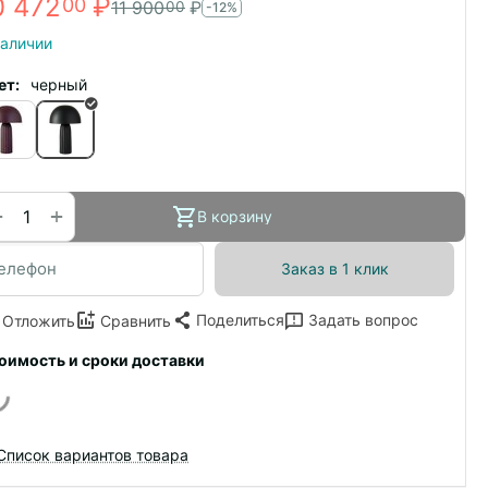
0 472
₽
00
11 900
₽
00
-12%
наличии
ет:
черный
+
−
В корзину
Заказ в 1 клик
Поделиться
Задать вопрос
Отложить
Сравнить
оимость и сроки доставки
Список вариантов товара