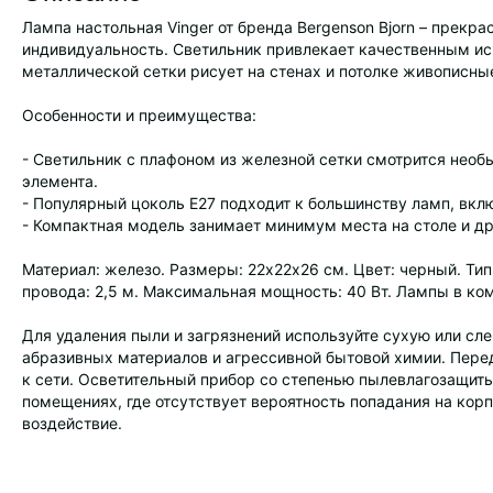
Лампа настольная Vinger от бренда Bergenson Bjorn – прекр
индивидуальность. Светильник привлекает качественным ис
металлической сетки рисует на стенах и потолке живописны
Особенности и преимущества:
- Светильник с плафоном из железной сетки смотрится необы
элемента.
- Популярный цоколь Е27 подходит к большинству ламп, вкл
- Компактная модель занимает минимум места на столе и др
Материал: железо. Размеры: 22х22х26 см. Цвет: черный. Тип
провода: 2,5 м. Максимальная мощность: 40 Вт. Лампы в ком
Для удаления пыли и загрязнений используйте сухую или с
абразивных материалов и агрессивной бытовой химии. Пере
к сети. Осветительный прибор со степенью пылевлагозащиты
помещениях, где отсутствует вероятность попадания на кор
воздействие.