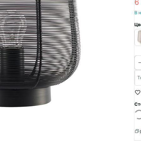
6
В 
Цв
Ст