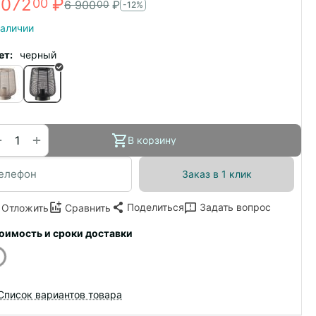
 072
₽
00
6 900
₽
00
-12%
наличии
ет:
черный
+
−
В корзину
Заказ в 1 клик
Поделиться
Задать вопрос
Отложить
Сравнить
оимость и сроки доставки
Список вариантов товара