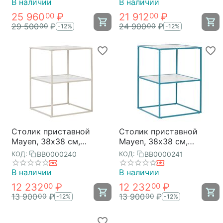
В наличии
В наличии
25 960
₽
21 912
₽
00
00
29 500
₽
24 900
₽
00
00
-12%
-12%
Столик приставной
Столик приставной
Mayen, 38х38 см,
Mayen, 38х38 см,
бежевый, Bergenson
бирюзовый, Bergenson
BB0000240
BB0000241
КОД:
КОД:
Bjorn
Bjorn
В наличии
В наличии
12 232
₽
12 232
₽
00
00
13 900
₽
13 900
₽
00
00
-12%
-12%