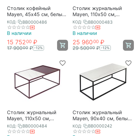
Столик кофейный
Столик журнальный
Mayen, 45х45 см, белый/
Mayen, 110х50 см,
сливовый, Bergenson
белый/зеленый,
BB0000486
BB0000483
КОД:
КОД:
Bjorn
Bergenson Bjorn
В наличии
В наличии
15 752
₽
25 960
₽
00
00
17 900
₽
29 500
₽
00
00
-12%
-12%
Столик журнальный
Столик журнальный
Mayen, 110х50 см,
Mayen, 90х40 см, белый/
белый/сливовый,
черный, Bergenson Bjorn
BB0000484
BB0000242
КОД:
КОД:
Bergenson Bjorn