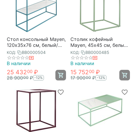
Стол консольный Mayen,
Столик кофейный
120х35х76 см, белый/
Mayen, 45х45 см, белый/
бирюзовый, Bergenson
зеленый, Bergenson Bjorn
BB0000504
BB0000485
КОД:
КОД:
Bjorn
В наличии
В наличии
25 432
₽
15 752
₽
00
00
28 900
₽
17 900
₽
00
00
-12%
-12%