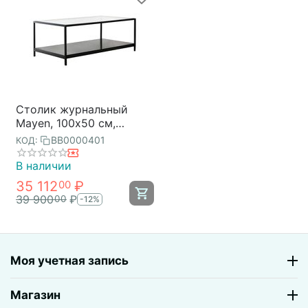
Столик журнальный
Mayen, 100х50 см,
черный, Bergenson Bjorn
BB0000401
КОД:
В наличии
35 112
₽
00
39 900
₽
00
-12%
Моя учетная запись
Магазин