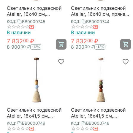
Светильник подвесной
Светильник подвесной
Atelier, 16х40 см,
Atelier, 16х40 см, пряная
лавандовое ретро,
осень, Bergenson Bjorn
BB0000745
BB0000744
КОД:
КОД:
Bergenson Bjorn
В наличии
В наличии
7 832
₽
7 832
₽
00
00
8 900
₽
8 900
₽
00
00
-12%
-12%
Светильник подвесной
Светильник подвесной
Atelier, 16х41,5 см,
Atelier, 16х41,5 см,
лавандовое ретро,
пряная осень, Bergenson
BB0000749
BB0000748
КОД:
КОД:
Bergenson Bjorn
Bjorn