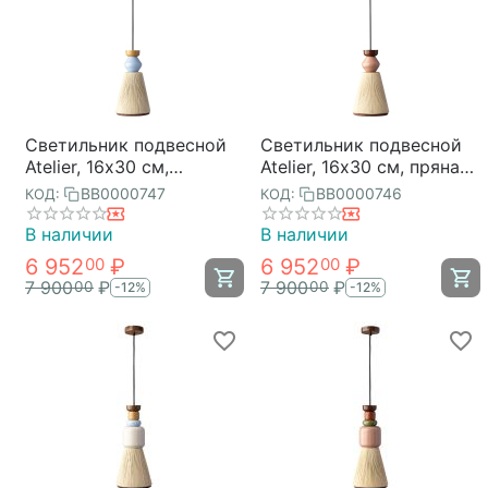
Светильник подвесной
Светильник подвесной
Atelier, 16х30 см,
Atelier, 16х30 см, пряная
лавандовое ретро,
осень, Bergenson Bjorn
BB0000747
BB0000746
КОД:
КОД:
Bergenson Bjorn
В наличии
В наличии
6 952
₽
6 952
₽
00
00
7 900
₽
7 900
₽
00
00
-12%
-12%