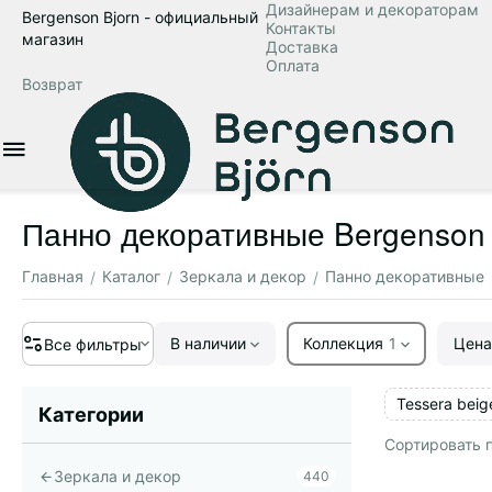
Дизайнерам и декораторам
Bergenson Bjorn - официальный
Контакты
магазин
Доставка
Оплата
Возврат
Панно декоративные Bergenson 
Главная
Каталог
Зеркала и декор
Панно декоративные
/
/
/
В наличии
Коллекция
1
Цена
Все фильтры
Tessera beig
Категории
Сортировать п
Зеркала и декор
440