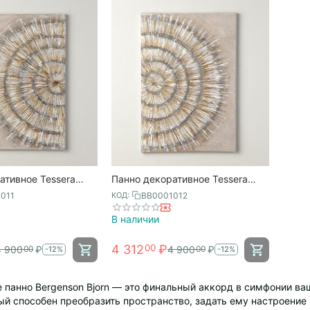
ативное Tessera
Панно декоративное Tessera
0х70 см, Bergenson
beige №2, 50х70 см, Bergenson
011
BB0001012
КОД:
Bjorn
В наличии
4 312
₽
00
4 900
₽
4 900
₽
00
00
-12%
-12%
панно Bergenson Bjorn — это финальный аккорд в симфонии ваше
рый способен преобразить пространство, задать ему настроени