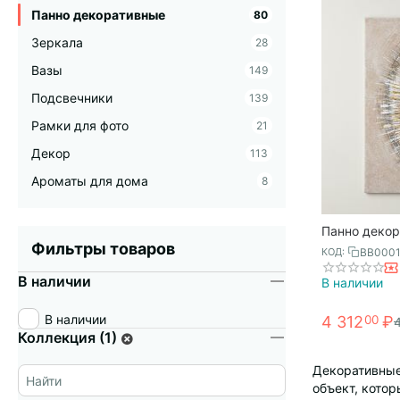
Панно декоративные
80
Зеркала
28
Вазы
149
Подсвечники
139
Рамки для фото
21
Декор
113
Ароматы для дома
8
Панно декор
beige №1, 5
Фильтры товаров
BB0001
КОД:
Bjorn
В наличии
В наличии
В наличии
4 312
₽
00
Коллекция (1)
Декоративные 
объект, кото