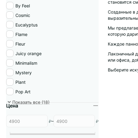
становится с
By Feel
Созданные в д
Cosmic
выразительны
Eucalyptus
Мы предлагае
которую дари
Flame
Fleur
Каждое панно 
Juicy orange
Лаконичный д
или офиса, д
Minimalism
Выберите иску
Mystery
Plant
Pop Art
Renaissance
Показать все (18)
Цена
Sea waves
Spectrum
–
₽
₽
Surf