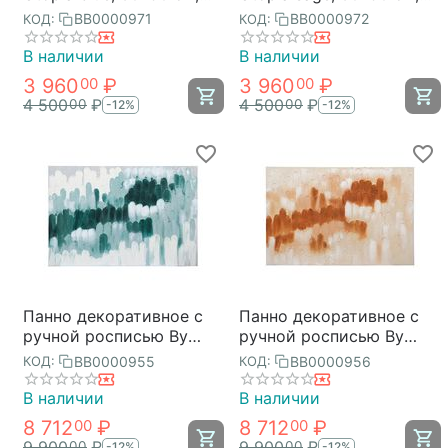
Bergenson Bjorn
Bergenson Bjorn
BB0000971
BB0000972
КОД:
КОД:
В наличии
В наличии
3 960
₽
3 960
₽
00
00
4 500
₽
4 500
₽
00
00
-12%
-12%
Панно декоративное с
Панно декоративное с
ручной росписью By
ручной росписью By
Feel, 120х80 см, индиго,
Feel, 120х80 см, охра,
BB0000955
BB0000956
КОД:
КОД:
Bergenson Bjorn
Bergenson Bjorn
В наличии
В наличии
8 712
₽
8 712
₽
00
00
9 900
₽
9 900
₽
00
00
-12%
-12%