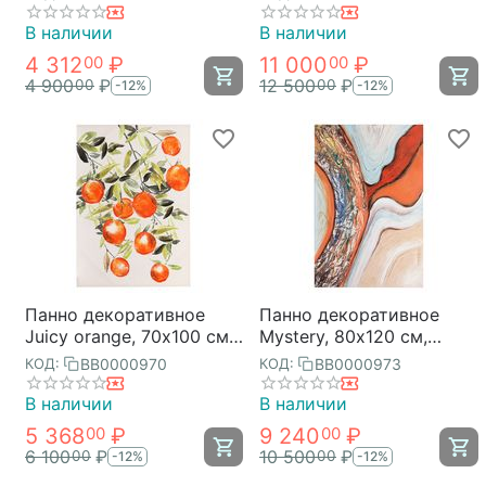
В наличии
В наличии
4 312
₽
11 000
₽
00
00
4 900
₽
12 500
₽
00
00
-12%
-12%
Панно декоративное
Панно декоративное
Juicy orange, 70х100 см,
Mystery, 80х120 см,
Bergenson Bjorn
Bergenson Bjorn
BB0000970
BB0000973
КОД:
КОД:
В наличии
В наличии
5 368
₽
9 240
₽
00
00
6 100
₽
10 500
₽
00
00
-12%
-12%