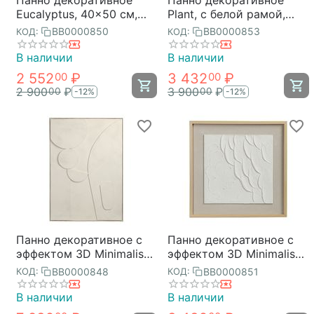
Eucalyptus, 40x50 см,
Plant, с белой рамой,
Bergenson Bjorn
50х70 см, Bergenson
BB0000850
BB0000853
КОД:
КОД:
Bjorn
В наличии
В наличии
2 552
₽
3 432
₽
00
00
2 900
₽
3 900
₽
00
00
-12%
-12%
Панно декоративное с
Панно декоративное с
эффектом 3D Minimalism
эффектом 3D Minimalism
Bubble, 70х100 см,
Ripples, 50х50 см,
BB0000848
BB0000851
КОД:
КОД:
Bergenson Bjorn
Bergenson Bjorn
В наличии
В наличии