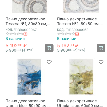
Панно декоративное
Панно декоративное
Tessera №1, 80х80 см,
Tessera №2, 80х80 см,
Bergenson Bjorn
Bergenson Bjorn
BB0000967
BB0000968
КОД:
КОД:
В наличии
В наличии
5 192
₽
5 192
₽
00
00
5 900
₽
5 900
₽
00
00
-12%
-12%
Панно декоративное
Панно декоративное
Utopia blue, 60х90 см,
Utopia sage, 60х90 см,