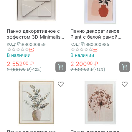
Панно декоративное с
Панно декоративное
эффектом 3D Minimalism
Plant с белой рамой,
Triangle, 40х40 см,
50х70 см, V.2, Bergenson
BB0000959
BB0000985
КОД:
КОД:
Bergenson Bjorn
Bjorn
В наличии
В наличии
2 552
₽
2 200
₽
00
00
2 900
₽
2 500
₽
00
00
-12%
-12%
Панно декоративное
Панно декоративное