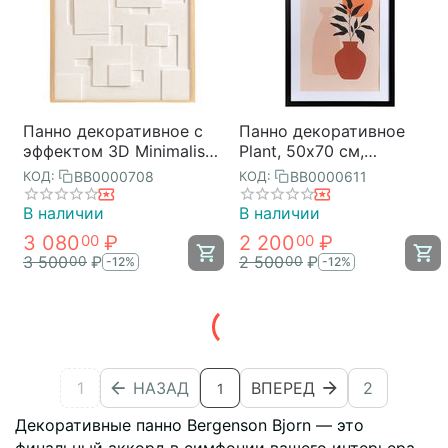
Панно декоративное с
Панно декоративное
эффектом 3D Minimalism,
Plant, 50х70 см,
с бежевой рамой, 60х60
Bergenson Bjorn
BB0000708
BB0000611
КОД:
КОД:
см, Bergenson Bjorn
В наличии
В наличии
3 080
₽
2 200
₽
00
00
3 500
₽
2 500
₽
00
00
-12%
-12%
1
НАЗАД
ВПЕРЕД
2
1
Декоративные панно Bergenson Bjorn — это