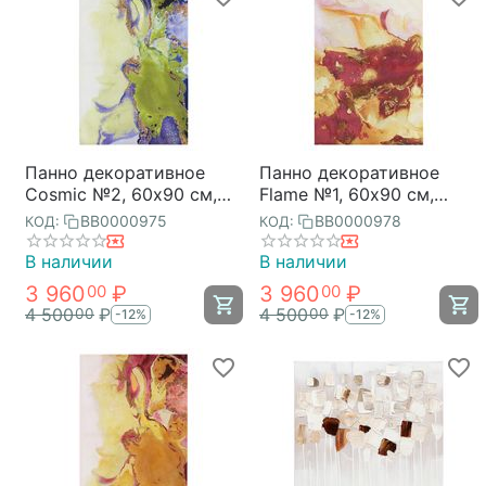
Панно декоративное
Панно декоративное
Cosmic №2, 60х90 см,
Flame №1, 60х90 см,
Bergenson Bjorn
Bergenson Bjorn
BB0000975
BB0000978
КОД:
КОД:
В наличии
В наличии
3 960
₽
3 960
₽
00
00
4 500
₽
4 500
₽
00
00
-12%
-12%