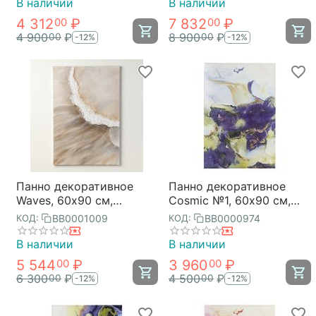
В наличии
В наличии
4 312
₽
7 832
₽
00
00
4 900
₽
8 900
₽
00
00
-12%
-12%
Панно декоративное
Панно декоративное
Waves, 60х90 см,
Cosmic №1, 60х90 см,
Bergenson Bjorn
Bergenson Bjorn
BB0001009
BB0000974
КОД:
КОД:
В наличии
В наличии
5 544
₽
3 960
₽
00
00
6 300
₽
4 500
₽
00
00
-12%
-12%