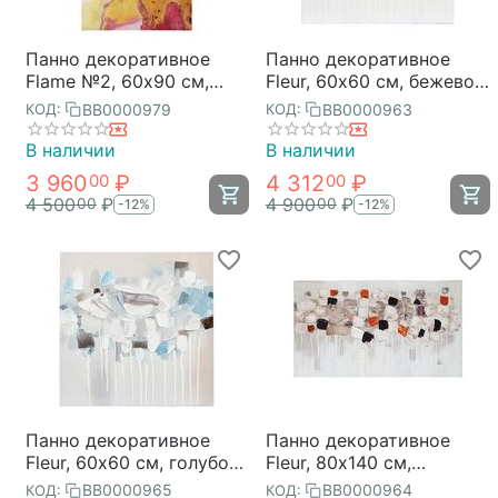
Панно декоративное
Панно декоративное
Flame №2, 60х90 см,
Fleur, 60х60 см, бежевое,
Bergenson Bjorn
Bergenson Bjorn
BB0000979
BB0000963
КОД:
КОД:
В наличии
В наличии
3 960
₽
4 312
₽
00
00
4 500
₽
4 900
₽
00
00
-12%
-12%
Панно декоративное
Панно декоративное
Fleur, 60х60 см, голубое,
Fleur, 80х140 см,
Bergenson Bjorn
бежевое, Bergenson Bjorn
BB0000965
BB0000964
КОД:
КОД: