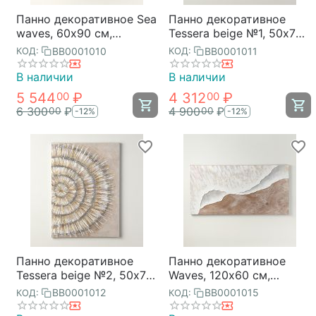
Панно декоративное Sea
Панно декоративное
waves, 60х90 см,
Tessera beige №1, 50х70
Bergenson Bjorn
см, Bergenson Bjorn
BB0001010
BB0001011
КОД:
КОД:
В наличии
В наличии
5 544
₽
4 312
₽
00
00
6 300
₽
4 900
₽
00
00
-12%
-12%
Панно декоративное
Панно декоративное
Tessera beige №2, 50х70
Waves, 120х60 см,
см, Bergenson Bjorn
Bergenson Bjorn
BB0001012
BB0001015
КОД:
КОД: