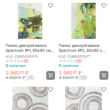
Панно декоративное
Панно декоративное
Spectrum №1, 60х90 см,
Spectrum №2, 60х90 см,
Bergenson Bjorn
Bergenson Bjorn
BB0000976
BB0000977
КОД:
КОД:
В наличии
В наличии
3 960
₽
3 960
₽
00
00
4 500
₽
4 500
₽
00
00
-12%
-12%