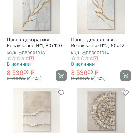
Панно декоративное
Панно декоративное
Renaissance №1, 80х120
Renaissance №2, 80х120
см, Bergenson Bjorn
см, Bergenson Bjorn
BB0001013
BB0001014
КОД:
КОД:
В наличии
В наличии
8 536
₽
8 536
₽
00
00
9 700
₽
9 700
₽
00
00
-12%
-12%