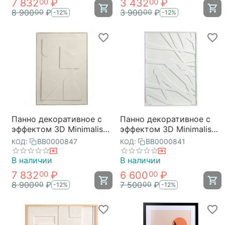
7 832
₽
3 432
₽
00
00
8 900
₽
3 900
₽
00
00
-12%
-12%
Панно декоративное с
Панно декоративное с
эффектом 3D Minimalism
эффектом 3D Minimalism,
Triangle, 70х100 см,
с белой рамой, 70х100
BB0000847
BB0000841
КОД:
КОД:
Bergenson Bjorn
см, Bergenson Bjorn
В наличии
В наличии
7 832
₽
6 600
₽
00
00
8 900
₽
7 500
₽
00
00
-12%
-12%