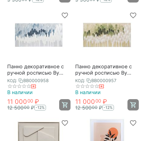
Панно декоративное с
Панно декоративное с
ручной росписью By
ручной росписью By
Feel, 140х70 см, серо-
Feel, 140х70 см, хаки,
BB0000958
BB0000957
КОД:
КОД:
голубое, Bergenson Bjorn
Bergenson Bjorn
В наличии
В наличии
11 000
₽
11 000
₽
00
00
12 500
₽
12 500
₽
00
00
-12%
-12%