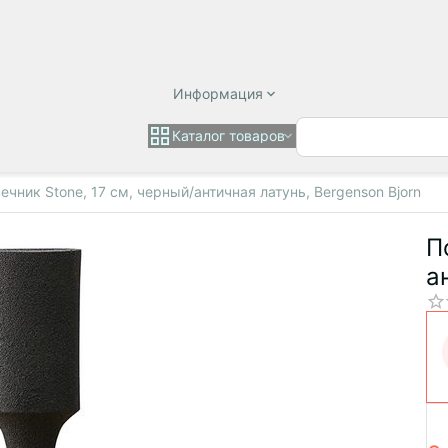
Информация
Каталог товаров
ечник Stone, 17 см, черный/античная латунь, Bergenson Bjorn
П
а