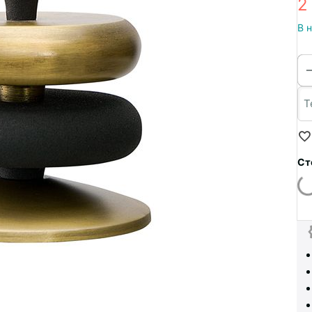
2
В 
Ст