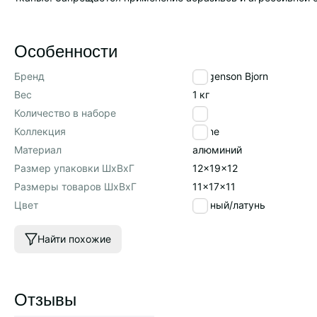
Особенности
Бренд
Bergenson Bjorn
Вес
1
кг
Количество в наборе
1
Коллекция
Stone
Материал
алюминий
Размер упаковки ШхВхГ
12x19x12
Размеры товаров ШхВхГ
11x17x11
Цвет
черный/латунь
Найти похожие
Отзывы