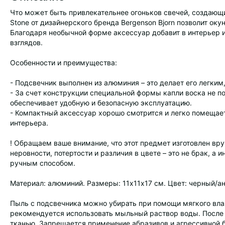
Что может быть привлекательнее огоньков свечей, создаю
Stone от дизайнерского бренда Bergenson Bjorn позволит оку
Благодаря необычной форме аксессуар добавит в интерьер 
взглядов.
Особенности и преимущества:
- Подсвечник выполнен из алюминия – это делает его легки
- За счет конструкции специальной формы капли воска не п
обеспечивает удобную и безопасную эксплуатацию.
- Компактный аксессуар хорошо смотрится и легко помещает
интерьера.
! Обращаем ваше внимание, что этот предмет изготовлен вр
неровности, потертости и различия в цвете – это не брак, а
ручным способом.
Материал: алюминий. Размеры: 11х11х17 см. Цвет: черный/ан
Пыль с подсвечника можно убирать при помощи мягкого вла
рекомендуется использовать мыльный раствор воды. После
тканью. Запрещается применение абразивов и агрессивной 